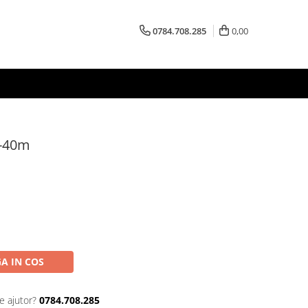
0784.708.285
0,00
S-40m
A IN COS
e ajutor?
0784.708.285