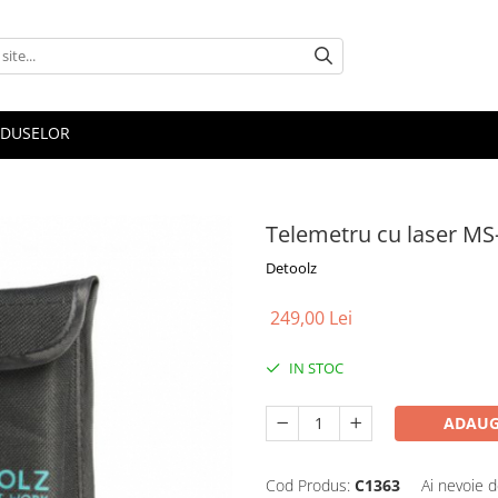
ODUSELOR
Telemetru cu laser M
Detoolz
249,00 Lei
IN STOC
ADAUG
Cod Produs:
C1363
Ai nevoie d