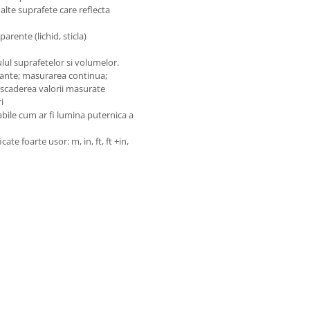
 alte suprafete care reflecta
arente (lichid, sticla)
ulul suprafetelor si volumelor.
tante; masurarea continua;
/scaderea valorii masurate
i
abile cum ar fi lumina puternica a
te foarte usor: m, in, ft, ft +in,