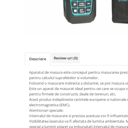
Slefuitoare electrice
Storcatoare
Accesorii Auto
Blendere
Trimmere electrice
Decoratiuni
Bormasini cu acumulator
Mixere
Mini drujbe cu acumulator
Friteuze cu aer cald
Lanterne
Cutite bucatarie
Accesorii motocoasa
Review-uri
(0)
Set oale
Descriere
Camping
Noptiere smart
Motocoase de umar
Aparatul de masura este conceput pentru masurarea precisa
Veioze
pentru calculul suprafetelor si volumelor.
Scule electrice si unelte
Folosind o masurare indirecta a distantei, se pot masura ulte
Masini de tocat
Accesorii
Este un aparat de masurat ideal pentru cei care se ocupa cu
pentru firmele de constructii, deale de terenuri, etc.
Decoratiuni Craciun
Aparate de sudura
Acest produs indeplineste cerintele europene si nationale r
Articole bucatarie
electromagnetica (EMC).
Pompe de stropit si atomizatoare
Atentionari speciale:
Polizoare
Intervalul de masurare si precizia acestuia vor fi influentat
Vizibilitatea laserului va fi afectata de lumina ambientala. 
Pompe si hidrofoare
special a luminii solare) va imbunatati intervalul de masurar