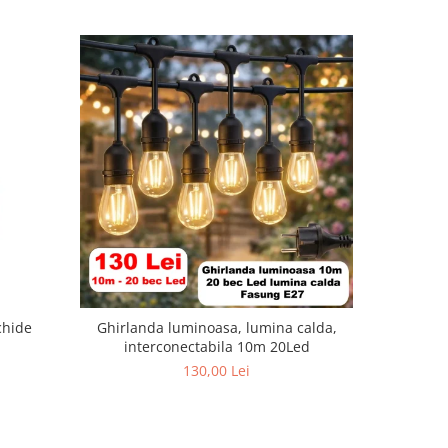
chide
Ghirlanda luminoasa, lumina calda,
Set 6 x la
interconectabila 10m 20Led
led retr
130,00 Lei