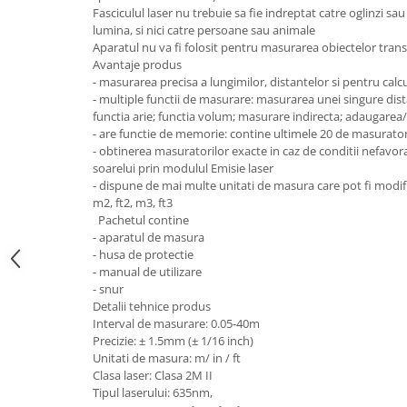
Fasciculul laser nu trebuie sa fie indreptat catre oglinzi sau
lumina, si nici catre persoane sau animale
Aparatul nu va fi folosit pentru masurarea obiectelor transp
Avantaje produs
- masurarea precisa a lungimilor, distantelor si pentru calc
- multiple functii de masurare: masurarea unei singure dis
functia arie; functia volum; masurare indirecta; adaugarea
- are functie de memorie: contine ultimele 20 de masurator
- obtinerea masuratorilor exacte in caz de conditii nefavor
soarelui prin modulul Emisie laser
- dispune de mai multe unitati de masura care pot fi modifica
m2, ft2, m3, ft3
Pachetul contine
- aparatul de masura
- husa de protectie
- manual de utilizare
- snur
Detalii tehnice produs
Interval de masurare: 0.05-40m
Precizie: ± 1.5mm (± 1/16 inch)
Unitati de masura: m/ in / ft
Clasa laser: Clasa 2M II
Tipul laserului: 635nm,