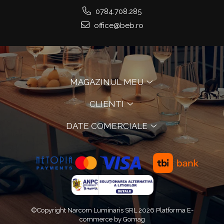
Aparate De Sudura
Articole Bucatarie
0784.708.285
Pompe De Stropit Si
office@beb.ro
Atomizatoare
Polizoare
Pompe Si Hidrofoare
MAGAZINUL MEU
CLIENTI
DATE COMERCIALE
©Copyright Narcom Luminaris SRL 2026
Platforma E-
commerce by Gomag