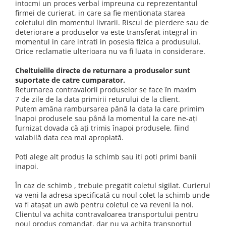
intocmi un proces verbal impreuna cu reprezentantul
firmei de curierat, in care sa fie mentionata starea
coletului din momentul livrarii. Riscul de pierdere sau de
deteriorare a produselor va este transferat integral in
momentul in care intrati in posesia fizica a produsului.
Orice reclamatie ulterioara nu va fi luata in considerare.
Cheltuielile directe de returnare a produselor sunt
suportate de catre cumparator.
Returnarea contravalorii produselor se face în maxim
7 de zile de la data primirii returului de la client.
Putem amâna rambursarea până la data la care primim
înapoi produsele sau până la momentul la care ne-aţi
furnizat dovada că aţi trimis înapoi produsele, fiind
valabilă data cea mai apropiată.
Poti alege alt produs la schimb sau iti poti primi banii
inapoi.
În caz de schimb , trebuie pregatit coletul sigilat. Curierul
va veni la adresa specificată cu noul colet la schimb unde
va fi atașat un awb pentru coletul ce va reveni la noi.
Clientul va achita contravaloarea transportului pentru
noul produs comandat, dar nu va achita transportul