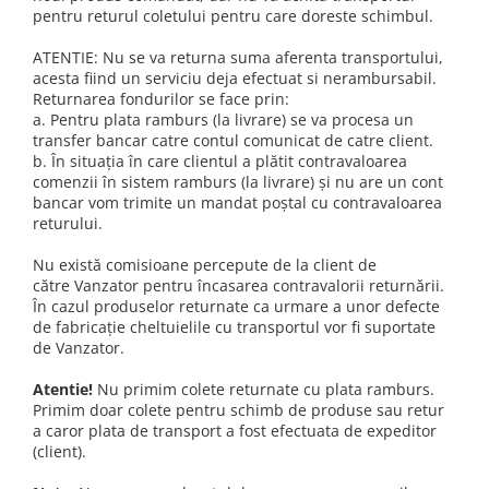
pentru returul coletului pentru care doreste schimbul.
ATENTIE: Nu se va returna suma aferenta transportului,
acesta fiind un serviciu deja efectuat si nerambursabil.
Returnarea fondurilor se face prin:
a. Pentru plata ramburs (la livrare) se va procesa un
transfer bancar catre contul comunicat de catre client.
b. În situația în care clientul a plătit contravaloarea
comenzii în sistem ramburs (la livrare) și nu are un cont
bancar vom trimite un mandat poștal cu contravaloarea
returului.
Nu există comisioane percepute de la client de
către Vanzator pentru încasarea contravalorii returnării.
În cazul produselor returnate ca urmare a unor defecte
de fabricație cheltuielile cu transportul vor fi suportate
de Vanzator.
Atentie!
Nu primim colete returnate cu plata ramburs.
Primim doar colete pentru schimb de produse sau retur
a caror plata de transport a fost efectuata de expeditor
(client).