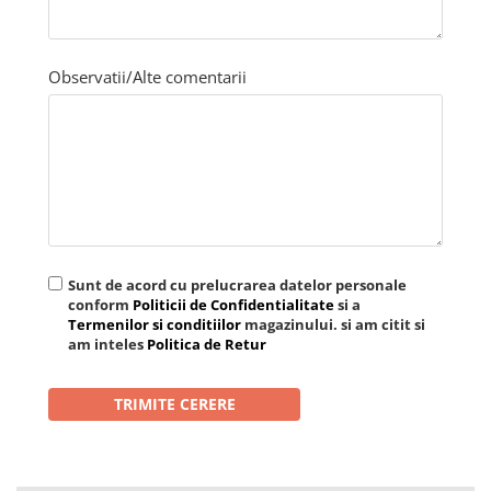
Observatii/Alte comentarii
Sunt de acord cu prelucrarea datelor personale
conform
Politicii de Confidentialitate
si a
Termenilor si conditiilor
magazinului. si am citit si
am inteles
Politica de Retur