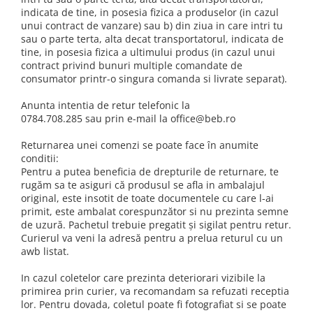
Slefuitoare electrice
indicata de tine, in posesia fizica a produselor (in cazul
Storcatoare
Accesorii Auto
unui contract de vanzare) sau b) din ziua in care intri tu
Blendere
sau o parte terta, alta decat transportatorul, indicata de
Trimmere electrice
tine, in posesia fizica a ultimului produs (in cazul unui
Decoratiuni
Bormasini cu acumulator
contract privind bunuri multiple comandate de
consumator printr-o singura comanda si livrate separat).
Mixere
Mini drujbe cu acumulator
Friteuze cu aer cald
Anunta intentia de retur telefonic la
Lanterne
0784.708.285 sau prin e-mail la office@beb.ro
Cutite bucatarie
Accesorii motocoasa
Set oale
Returnarea unei comenzi se poate face în anumite
Camping
conditii:
Noptiere smart
Pentru a putea beneficia de drepturile de returnare, te
Motocoase de umar
rugăm sa te asiguri că produsul se afla in ambalajul
Veioze
Scule electrice si unelte
original, este insotit de toate documentele cu care l-ai
Masini de tocat
primit, este ambalat corespunzător si nu prezinta semne
Accesorii
de uzură. Pachetul trebuie pregatit și sigilat pentru retur.
Decoratiuni Craciun
Curierul va veni la adresă pentru a prelua returul cu un
Aparate de sudura
awb listat.
Articole bucatarie
Pompe de stropit si atomizatoare
In cazul coletelor care prezinta deteriorari vizibile la
Polizoare
primirea prin curier, va recomandam sa refuzati receptia
Pompe si hidrofoare
lor. Pentru dovada, coletul poate fi fotografiat si se poate