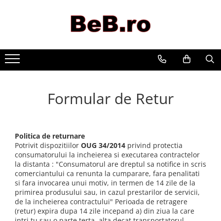
Gradinarit
Home&Deco
Motoferastraie cu lant
Supraveghere
Iluminatoare
Curatare
Aparate de spalat cu presiune
Sport & Activitati in aer liber
Formular de Retur
Foarfeci manuale de gradina
Masini de facut carnati / tocat
carne
Fierastraie electrice
Sisteme de incalzire
Mori electrice
Politica de returnare
Oale si cratite gama Samus
Scara telescopica
Potrivit dispozitiilor
OUG 34/2014
privind protectia
Cuptoare
consumatorului la incheierea si executarea contractelor
Redresoare auto
la distanta : "Consumatorul are dreptul sa notifice in scris
Plite pe gaz
comerciantului ca renunta la cumparare, fara penalitati
masini de gaurit si insurubat
si fara invocarea unui motiv, in termen de 14 zile de la
Cuptoare Microunde
Folie / Plasa
primirea produsului sau, in cazul prestarilor de servicii,
Espressoare cafea
de la incheierea contractului" Perioada de retragere
Masini de tuns gazon pe benzina
(retur) expira dupa 14 zile incepand a) din ziua la care
Fiare de calcat
intri tu sau o parte terta, alta decat transportatorul,