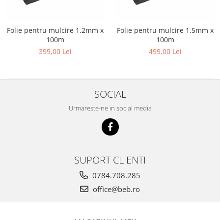
Slefuitoare electrice
Storcatoare
Accesorii Auto
Blendere
Folie pentru mulcire 1.2mm x
Folie pentru mulcire 1.5mm x
Trimmere electrice
100m
100m
Decoratiuni
Bormasini cu acumulator
399,00 Lei
499,00 Lei
Mixere
Mini drujbe cu acumulator
Friteuze cu aer cald
Lanterne
Cutite bucatarie
Accesorii motocoasa
SOCIAL
Set oale
Camping
Urmareste-ne in social media
Noptiere smart
Motocoase de umar
Veioze
Scule electrice si unelte
Masini de tocat
Accesorii
SUPORT CLIENTI
Decoratiuni Craciun
Aparate de sudura
0784.708.285
Articole bucatarie
Pompe de stropit si atomizatoare
office@beb.ro
Polizoare
Pompe si hidrofoare