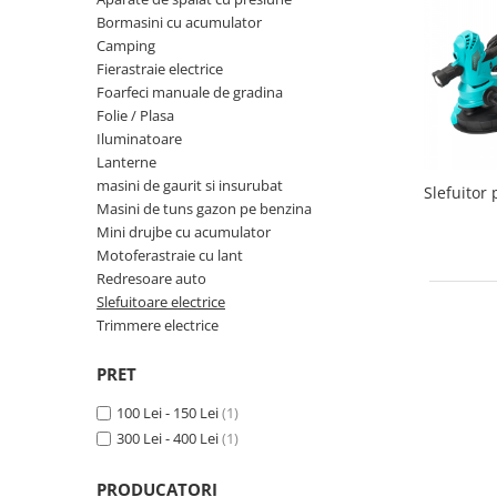
Slefuitoare electrice
Storcatoare
Bormasini cu acumulator
Accesorii Auto
Camping
Blendere
Trimmere electrice
Fierastraie electrice
Decoratiuni
Foarfeci manuale de gradina
Bormasini cu acumulator
Folie / Plasa
Mixere
Mini drujbe cu acumulator
Iluminatoare
Friteuze cu aer cald
Lanterne
Lanterne
masini de gaurit si insurubat
Slefuitor
Cutite bucatarie
Accesorii motocoasa
Masini de tuns gazon pe benzina
Set oale
Mini drujbe cu acumulator
Camping
Motoferastraie cu lant
Noptiere smart
Motocoase de umar
Redresoare auto
Veioze
Slefuitoare electrice
Scule electrice si unelte
Trimmere electrice
Masini de tocat
Accesorii
Decoratiuni Craciun
PRET
Aparate de sudura
Articole bucatarie
Pompe de stropit si atomizatoare
100 Lei - 150 Lei
(1)
300 Lei - 400 Lei
(1)
Polizoare
Pompe si hidrofoare
PRODUCATORI