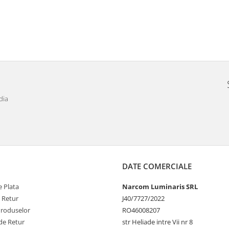
dia
DATE COMERCIALE
 Plata
Narcom Luminaris SRL
e Retur
J40/7727/2022
Produselor
RO46008207
de Retur
str Heliade intre Vii nr 8