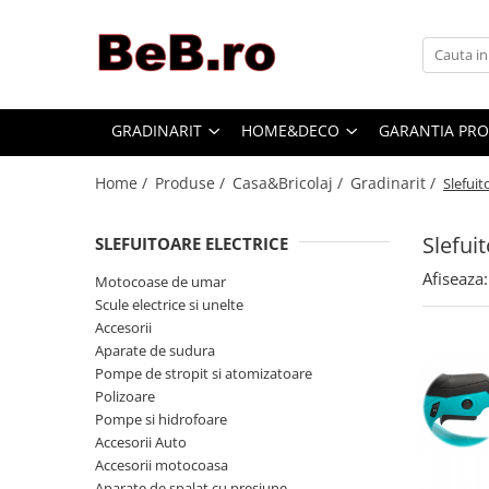
Gradinarit
Home&Deco
Motoferastraie cu lant
Supraveghere
GRADINARIT
HOME&DECO
GARANTIA PR
Iluminatoare
Curatare
Home /
Produse /
Casa&Bricolaj /
Gradinarit /
Slefuit
Aparate de spalat cu presiune
Sport & Activitati in aer liber
Foarfeci manuale de gradina
Masini de facut carnati / tocat
Slefuit
carne
SLEFUITOARE ELECTRICE
Fierastraie electrice
Sisteme de incalzire
Afiseaza:
Motocoase de umar
Mori electrice
Scule electrice si unelte
Oale si cratite gama Samus
Scara telescopica
Accesorii
Cuptoare
Aparate de sudura
Redresoare auto
Pompe de stropit si atomizatoare
Plite pe gaz
masini de gaurit si insurubat
Polizoare
Cuptoare Microunde
Pompe si hidrofoare
Folie / Plasa
Accesorii Auto
Espressoare cafea
Masini de tuns gazon pe benzina
Accesorii motocoasa
Fiare de calcat
Aparate de spalat cu presiune