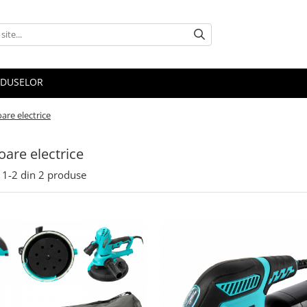
ODUSELOR
oare electrice
oare electrice
1-
2
din
2
produse