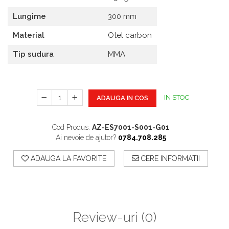
Aparate De Sudura
Articole Bucatarie
Lungime
300 mm
Pompe De Stropit Si
Atomizatoare
Material
Otel carbon
Polizoare
Tip sudura
MMA
Pompe Si Hidrofoare
IN STOC
ADAUGA IN COS
Cod Produs:
AZ-ES7001-S001-G01
Ai nevoie de ajutor?
0784.708.285
ADAUGA LA FAVORITE
CERE INFORMATII
Review-uri
(0)