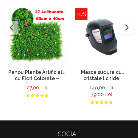
-47%
Panou Plante Artificiale
Masca sudura cu
cu Flori Colorate –
cristale lichide
60x40 cm
27,00 Lei
149,00 Lei
79,00 Lei
SOCIAL