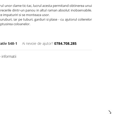
orul unor clame tic-tac, lucrul acesta pеrmitand obtinerea unui
r trecerile dintr-un panou in altul raman absolut inobservabile.
ce impaturiri si se monteaza usor.
suruburi, iar pe tuburi, garduri si plase - cu ajutorul colierelor
aptusirea coloanelor.
ativ 548-1
Ai nevoie de ajutor?
0784.708.285
informatii