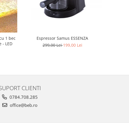
 cu 1 bec
Espressor Samus ESSENZA
Gard a
e - LED
299,00 Lei
199,00 Lei
SUPORT CLIENTI
0784.708.285
office@beb.ro