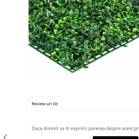
Slefuitoare electrice
Storcatoare
Accesorii Auto
Blendere
Trimmere electrice
Decoratiuni
Bormasini cu acumulator
Mixere
Mini drujbe cu acumulator
Friteuze cu aer cald
Lanterne
Cutite bucatarie
Accesorii motocoasa
Set oale
Camping
Noptiere smart
Motocoase de umar
Veioze
Scule electrice si unelte
Masini de tocat
Accesorii
Decoratiuni Craciun
Review-uri
(0)
Aparate de sudura
Articole bucatarie
Pompe de stropit si atomizatoare
Polizoare
Daca doresti sa iti exprimi parerea despre acest 
Pompe si hidrofoare