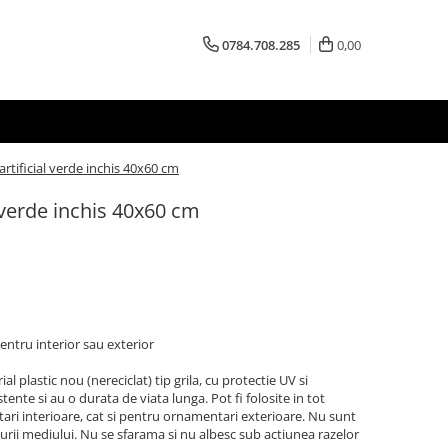
0784.708.285
0,00
rtificial verde inchis 40x60 cm
 verde inchis 40x60 cm
entru interior sau exterior
l plastic nou (nereciclat) tip grila, cu protectie UV si
stente si au o durata de viata lunga. Pot fi folosite in tot
ri interioare, cat si pentru ornamentari exterioare. Nu sunt
urii mediului. Nu se sfarama si nu albesc sub actiunea razelor