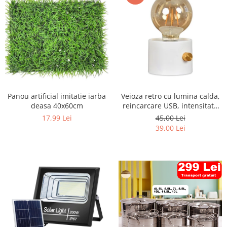
Panou artificial imitatie iarba
Veioza retro cu lumina calda,
deasa 40x60cm
reincarcare USB, intensitate
reglabila
17,99 Lei
45,00 Lei
39,00 Lei