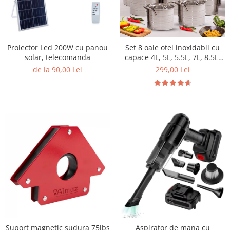
Proiector Led 200W cu panou
Set 8 oale otel inoxidabil cu
solar, telecomanda
capace 4L, 5L, 5.5L, 7L, 8.5L,
10L, 11L, 13L
de la 90,00 Lei
299,00 Lei
Aspirator de mana cu
Suport magnetic sudura 75lbs