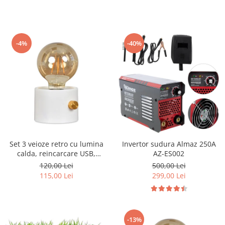
-4%
-40%
Set 3 veioze retro cu lumina
Invertor sudura Almaz 250A
calda, reincarcare USB,
AZ-ES002
intensitate reglabila
120,00 Lei
500,00 Lei
115,00 Lei
299,00 Lei
-13%