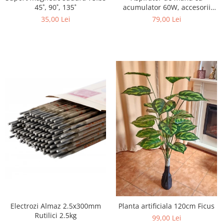
acumulator 60W, accesorii
45˚, 90˚, 135˚
incluse, suflanta
79,00 Lei
35,00 Lei
Electrozi Almaz 2.5x300mm
Planta artificiala 120cm Ficus
Rutilici 2.5kg
99,00 Lei