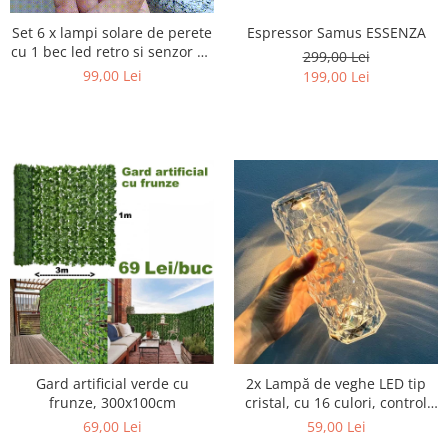
Set 6 x lampi solare de perete
Espressor Samus ESSENZA
cu 1 bec led retro si senzor de
299,00 Lei
miscare - LED
99,00 Lei
199,00 Lei
Gard artificial verde cu
2x Lampă de veghe LED tip
frunze, 300x100cm
cristal, cu 16 culori, control
tactil si telecomandă
69,00 Lei
59,00 Lei