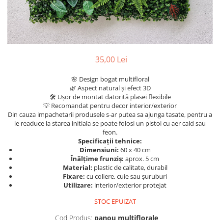
Slefuitoare electrice
Storcatoare
Accesorii Auto
Blendere
Trimmere electrice
Decoratiuni
Bormasini cu acumulator
Mixere
35,00 Lei
Mini drujbe cu acumulator
Friteuze cu aer cald
Lanterne
🌸 Design bogat multifloral
Cutite bucatarie
🌿 Aspect natural și efect 3D
Accesorii motocoasa
🛠️ Ușor de montat datorită plasei flexibile
Set oale
💡 Recomandat pentru decor interior/exterior
Camping
Din cauza impachetarii produsele s-ar putea sa ajunga tasate, pentru a
Noptiere smart
Motocoase de umar
le readuce la starea initiala se poate folosi un pistol cu aer cald sau
Veioze
feon.
Scule electrice si unelte
Specificații tehnice:
Masini de tocat
Dimensiuni:
60 x 40 cm
Accesorii
Înălțime frunziș:
aprox. 5 cm
Decoratiuni Craciun
Material:
plastic de calitate, durabil
Aparate de sudura
Fixare:
cu coliere, cuie sau șuruburi
Articole bucatarie
Pompe de stropit si atomizatoare
Utilizare:
interior/exterior protejat
Polizoare
STOC EPUIZAT
Pompe si hidrofoare
Cod Produs:
panou multiflorale