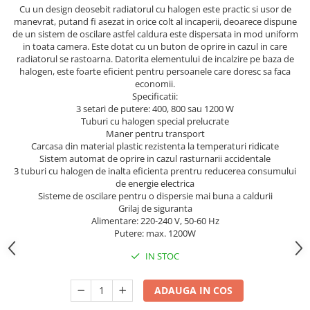
Cu un design deosebit radiatorul cu halogen este practic si usor de
manevrat, putand fi asezat in orice colt al incaperii, deoarece dispune
de un sistem de oscilare astfel caldura este dispersata in mod uniform
in toata camera. Este dotat cu un buton de oprire in cazul in care
radiatorul se rastoarna. Datorita elementului de incalzire pe baza de
halogen, este foarte eficient pentru persoanele care doresc sa faca
economii.
Specificatii:
3 setari de putere: 400, 800 sau 1200 W
Tuburi cu halogen special prelucrate
Maner pentru transport
Carcasa din material plastic rezistenta la temperaturi ridicate
Sistem automat de oprire in cazul rasturnarii accidentale
3 tuburi cu halogen de inalta eficienta prentru reducerea consumului
de energie electrica
Sisteme de oscilare pentru o dispersie mai buna a caldurii
Grilaj de siguranta
Alimentare: 220-240 V, 50-60 Hz
Putere: max. 1200W
IN STOC
ADAUGA IN COS