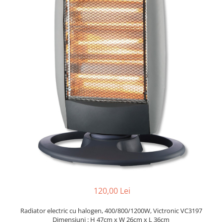
Slefuitoare electrice
Storcatoare
Accesorii Auto
Blendere
Trimmere electrice
Decoratiuni
Bormasini cu acumulator
Mixere
Mini drujbe cu acumulator
Friteuze cu aer cald
Lanterne
Cutite bucatarie
Accesorii motocoasa
Set oale
Camping
Noptiere smart
Motocoase de umar
Veioze
Scule electrice si unelte
Masini de tocat
Accesorii
Decoratiuni Craciun
Aparate de sudura
Articole bucatarie
Pompe de stropit si atomizatoare
120,00 Lei
Polizoare
Radiator electric cu halogen, 400/800/1200W, Victronic VC3197
Pompe si hidrofoare
Dimensiuni : H 47cm x W 26cm x L 36cm