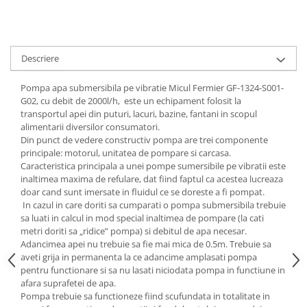
Descriere
Pompa apa submersibila pe vibratie Micul Fermier GF-1324-S001-
G02, cu debit de 2000l/h, este un echipament folosit la
transportul apei din puturi, lacuri, bazine, fantani in scopul
alimentarii diversilor consumatori.
Din punct de vedere constructiv pompa are trei componente
principale: motorul, unitatea de pompare si carcasa.
Caracteristica principala a unei pompe sumersibile pe vibratii este
inaltimea maxima de refulare, dat fiind faptul ca acestea lucreaza
doar cand sunt imersate in fluidul ce se doreste a fi pompat.
In cazul in care doriti sa cumparati o pompa submersibila trebuie
sa luati in calcul in mod special inaltimea de pompare (la cati
metri doriti sa „ridice” pompa) si debitul de apa necesar.
Adancimea apei nu trebuie sa fie mai mica de 0.5m. Trebuie sa
aveti grija in permanenta la ce adancime amplasati pompa
pentru functionare si sa nu lasati niciodata pompa in functiune in
afara suprafetei de apa.
Pompa trebuie sa functioneze fiind scufundata in totalitate in