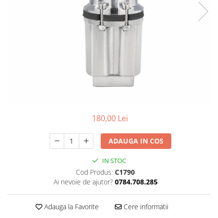
Slefuitoare electrice
Storcatoare
Accesorii Auto
Blendere
Trimmere electrice
Decoratiuni
Bormasini cu acumulator
Mixere
Mini drujbe cu acumulator
Friteuze cu aer cald
Lanterne
Cutite bucatarie
Accesorii motocoasa
Set oale
Camping
Noptiere smart
180,00 Lei
Motocoase de umar
Veioze
Scule electrice si unelte
ADAUGA IN COS
Masini de tocat
Accesorii
Decoratiuni Craciun
IN STOC
Aparate de sudura
Cod Produs:
C1790
Articole bucatarie
Pompe de stropit si atomizatoare
Ai nevoie de ajutor?
0784.708.285
Polizoare
Adauga la Favorite
Cere informatii
Pompe si hidrofoare