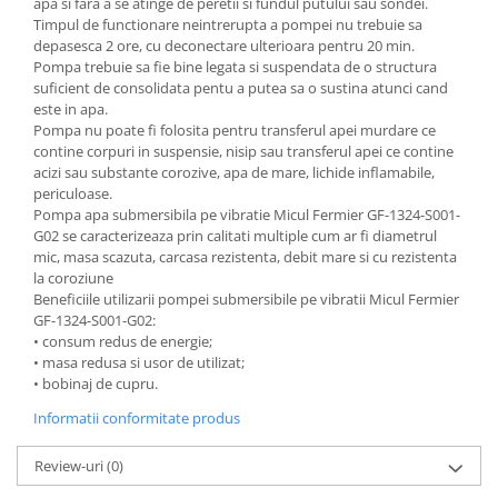
apa si fara a se atinge de peretii si fundul putului sau sondei.
Timpul de functionare neintrerupta a pompei nu trebuie sa
depasesca 2 ore, cu deconectare ulterioara pentru 20 min.
Pompa trebuie sa fie bine legata si suspendata de o structura
suficient de consolidata pentu a putea sa o sustina atunci cand
este in apa.
Pompa nu poate fi folosita pentru transferul apei murdare ce
contine corpuri in suspensie, nisip sau transferul apei ce contine
acizi sau substante corozive, apa de mare, lichide inflamabile,
periculoase.
Pompa apa submersibila pe vibratie Micul Fermier GF-1324-S001-
G02 se caracterizeaza prin calitati multiple cum ar fi diametrul
mic, masa scazuta, carcasa rezistenta, debit mare si cu rezistenta
la coroziune
Beneficiile utilizarii pompei submersibile pe vibratii Micul Fermier
GF-1324-S001-G02:
• consum redus de energie;
• masa redusa si usor de utilizat;
• bobinaj de cupru.
Informatii conformitate produs
Review-uri
(0)