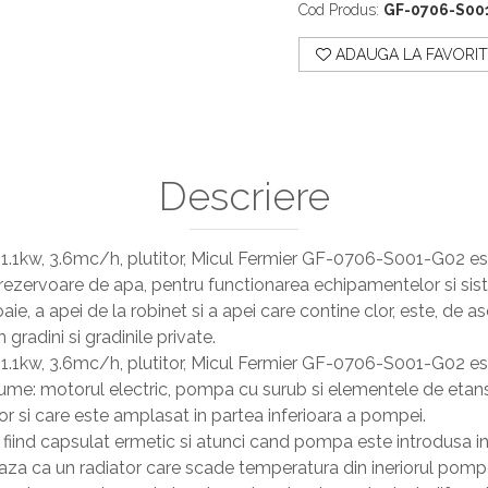
Cod Produs:
GF-0706-S00
ADAUGA LA FAVORIT
Descriere
 1.1kw, 3.6mc/h, plutitor, Micul Fermier GF-0706-S001-G02 est
te rezervoare de apa, pentru functionarea echipamentelor si sis
e, a apei de la robinet si a apei care contine clor, este, de 
 gradini si gradinile private.
 1.1kw, 3.6mc/h, plutitor, Micul Fermier GF-0706-S001-G02 este
ume: motorul electric, pompa cu surub si elementele de etans
r si care este amplasat in partea inferioara a pompei.
l fiind capsulat ermetic si atunci cand pompa este introdusa in
eaza ca un radiator care scade temperatura din ineriorul pom