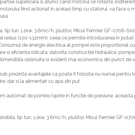
partea superioara si atunci cand motorul se roteste, indiferent 
motorului fiind actionat in acelasi timp cu statorul, va face o 
ului.
 tip tun, 1.1kw, 3.6mc/h, plutitor, Micul Fermier GF-0706-S0
pei redus (100-132mm), ceea ce permite introducerea in putur
sumul de energie electrica al pompei este proportional cu i
re si eficienta ridicata; datorita constructiei hidraulice, pomp
ubmersibila obisnuita si evident mai economica din punct de 
ub prezinta avantajele ca poate fi folosita nu numai pentru t
ire, dar si la alimentari cu apa din put.
m automat de pornire/oprire in functie de presiune, aceasta po
ibila, tip tun, 1.1kw, 3.6mc/h, plutitor, Micul Fermier GF-0