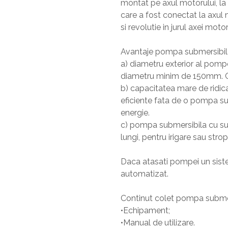
montat pe axul motorului, la 
care a fost conectat la axul 
si revolutie in jurul axei motor
Avantaje pompa submersibila,
a) diametru exterior al pom
diametru minim de 150mm. Con
b) capacitatea mare de ridica
eficiente fata de o pompa s
energie.
c) pompa submersibila cu sur
lungi, pentru irigare sau strop
Daca atasati pompei un siste
automatizat.
Continut colet pompa submers
•Echipament;
•Manual de utilizare.