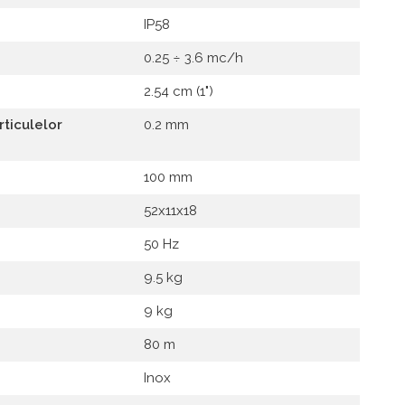
IP58
0.25 ÷ 3.6 mc/h
2.54 cm (1")
ticulelor
0.2 mm
100 mm
52x11x18
50 Hz
9.5 kg
9 kg
80 m
Inox