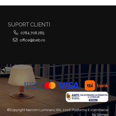
SUPORT CLIENTI
0784.708.285
office@beb.ro
©Copyright Narcom Luminaris SRL 2026
Platforma E-commerce
by Gomag