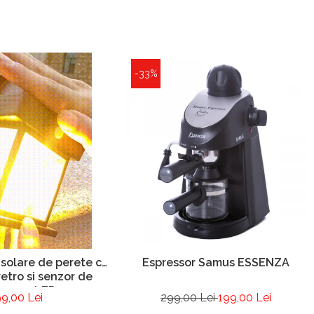
-33%
 solare de perete cu
Espressor Samus ESSENZA
retro si senzor de
care - LED
9,00 Lei
299,00 Lei
199,00 Lei