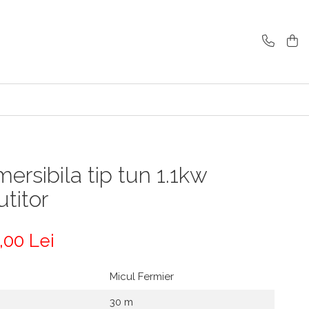
rsibila tip tun 1.1kw
titor
,00 Lei
Micul Fermier
30 m