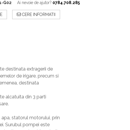
1-G02
Ai nevoie de ajutor?
0784.708.285
E
CERE INFORMATII
e destinata extragerii de
temelor de irigare, precum si
asemenea, destinata
 alcatuita din 3 parti
are.
 apa, statorul motorului, prin
pei. Surubul pompei este