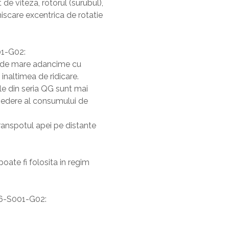
de viteza, rotorul (surubul),
miscare excentrica de rotatie
01-G02:
i de mare adancime cu
naltimea de ridicare.
ele din seria QG sunt mai
vedere al consumului de
ranspotul apei pe distante
ate fi folosita in regim
706-S001-G02: