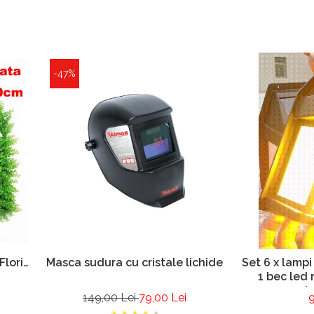
-47%
Flori
Masca sudura cu cristale lichide
Set 6 x lampi
1 bec led 
mis
149,00 Lei
79,00 Lei
9