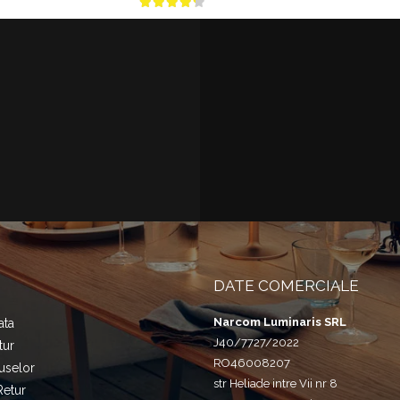
DATE COMERCIALE
Narcom Luminaris SRL
ata
J40/7727/2022
tur
RO46008207
uselor
str Heliade intre Vii nr 8
Retur