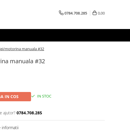
0784.708.285
0,00
ei/motorina manuala #32
ina manuala #32
IN STOC
A IN COS
e ajutor?
0784.708.285
informatii