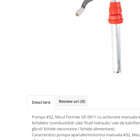
Slefuitoare electrice
Storcatoare
Accesorii Auto
Blendere
Trimmere electrice
Decoratiuni
Bormasini cu acumulator
Mixere
Mini drujbe cu acumulator
Friteuze cu aer cald
Lanterne
Cutite bucatarie
Accesorii motocoasa
Set oale
Camping
Noptiere smart
Motocoase de umar
Veioze
Scule electrice si unelte
Masini de tocat
Accesorii
Review-uri
(0)
Descriere
Decoratiuni Craciun
Aparate de sudura
Articole bucatarie
Pompe de stropit si atomizatoare
Pompa #32, Micul Fermier GF-0011 cu actionare manuala est
lichidelor (combustibil/ ulei/ fluid hidraulic/ ulei de lubrifier
Polizoare
glicol/ lichide necorozive / lichide alimentare).
Caracteristici pompa apa/ulei/motorina manuala #32, Micu
Pompe si hidrofoare