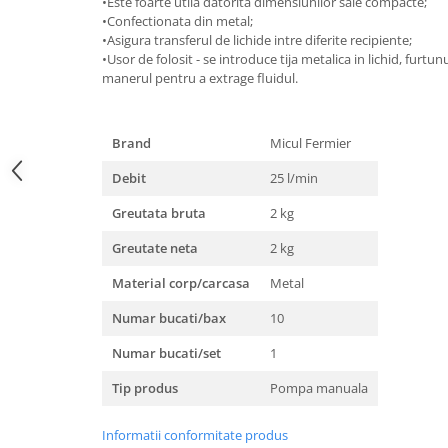
•Este foarte utila datorita dimensiunilor sale compacte;
•Confectionata din metal;
•Asigura transferul de lichide intre diferite recipiente;
•Usor de folosit - se introduce tija metalica in lichid, furtunu
manerul pentru a extrage fluidul.
Brand
Micul Fermier
Debit
25 l/min
Greutata bruta
2 kg
Greutate neta
2 kg
Material corp/carcasa
Metal
Numar bucati/bax
10
Numar bucati/set
1
Tip produs
Pompa manuala
Informatii conformitate produs