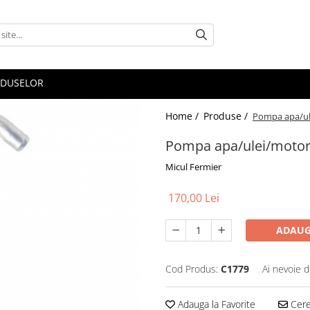
ODUSELOR
Home /
Produse /
Pompa apa/ul
Pompa apa/ulei/motor
Micul Fermier
170,00 Lei
ADAUG
Cod Produs:
C1779
Ai nevoie d
Adauga la Favorite
Cere 