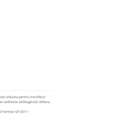
e utilizata pentru transferul
e/ anifreeze (etilenglicol)/ etilena,
l Fermier GF-0011: