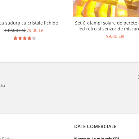
a sudura cu cristale lichide
Set 6 x lampi solare de perete
led retro si senzor de miscar
149,00 Lei
79,00 Lei
99,00 Lei
dia
DATE COMERCIALE
 Plata
Narcom Luminaris SRL