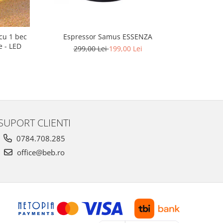
 cu 1 bec
Espressor Samus ESSENZA
Gard a
e - LED
299,00 Lei
199,00 Lei
SUPORT CLIENTI
0784.708.285
office@beb.ro