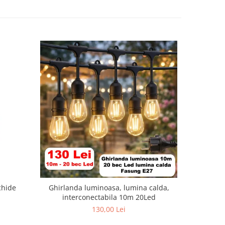
-33%
chide
Ghirlanda luminoasa, lumina calda,
Esp
interconectabila 10m 20Led
2
130,00 Lei