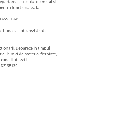
indepartarea excesului de metal si
 pentru functionarea la
 DZ-SE139:
i buna calitate, rezistente
tionarii. Deoarece in timpul
icule mici de material fierbinte,
and il utilizati.
 DZ-SE139: