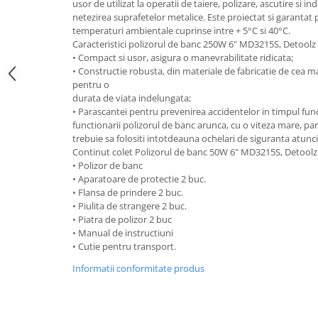
usor de utilizat la operatii de taiere, polizare, ascutire si 
netezirea suprafetelor metalice. Este proiectat si garantat
temperaturi ambientale cuprinse intre + 5°C si 40°C.
Caracteristici polizorul de banc 250W 6" MD3215S, Detoolz
• Compact si usor, asigura o manevrabilitate ridicata;
• Constructie robusta, din materiale de fabricatie de cea ma
pentru o
durata de viata indelungata;
• Parascantei pentru prevenirea accidentelor in timpul func
functionarii polizorul de banc arunca, cu o viteza mare, part
trebuie sa folositi intotdeauna ochelari de siguranta atunci c
Continut colet Polizorul de banc 50W 6" MD3215S, Detoolz
• Polizor de banc
• Aparatoare de protectie 2 buc.
• Flansa de prindere 2 buc.
• Piulita de strangere 2 buc.
• Piatra de polizor 2 buc
• Manual de instructiuni
• Cutie pentru transport.
Informatii conformitate produs