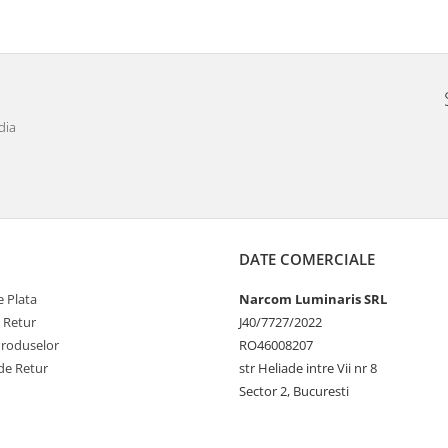
dia
DATE COMERCIALE
 Plata
Narcom Luminaris SRL
e Retur
J40/7727/2022
Produselor
RO46008207
de Retur
str Heliade intre Vii nr 8
Sector 2, Bucuresti