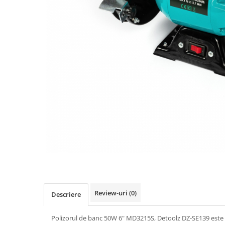
Slefuitoare electrice
Storcatoare
Accesorii Auto
Blendere
Trimmere electrice
Decoratiuni
Bormasini cu acumulator
Mixere
Mini drujbe cu acumulator
Friteuze cu aer cald
Lanterne
Cutite bucatarie
Accesorii motocoasa
Set oale
Camping
Noptiere smart
Motocoase de umar
Veioze
Scule electrice si unelte
Masini de tocat
Accesorii
Decoratiuni Craciun
Aparate de sudura
Articole bucatarie
Pompe de stropit si atomizatoare
Review-uri
(0)
Descriere
Polizoare
Pompe si hidrofoare
Polizorul de banc 50W 6" MD3215S, Detoolz DZ-SE139 este u