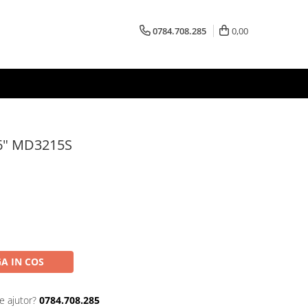
0784.708.285
0,00
 6" MD3215S
A IN COS
e ajutor?
0784.708.285