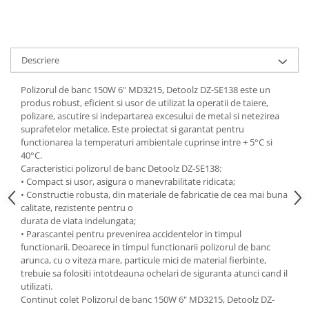
Descriere
Polizorul de banc 150W 6" MD3215, Detoolz DZ-SE138 este un
produs robust, eficient si usor de utilizat la operatii de taiere,
polizare, ascutire si indepartarea excesului de metal si netezirea
suprafetelor metalice. Este proiectat si garantat pentru
functionarea la temperaturi ambientale cuprinse intre + 5°C si
40°C.
Caracteristici polizorul de banc Detoolz DZ-SE138:
• Compact si usor, asigura o manevrabilitate ridicata;
• Constructie robusta, din materiale de fabricatie de cea mai buna
calitate, rezistente pentru o
durata de viata indelungata;
• Parascantei pentru prevenirea accidentelor in timpul
functionarii. Deoarece in timpul functionarii polizorul de banc
arunca, cu o viteza mare, particule mici de material fierbinte,
trebuie sa folositi intotdeauna ochelari de siguranta atunci cand il
utilizati.
Continut colet Polizorul de banc 150W 6" MD3215, Detoolz DZ-