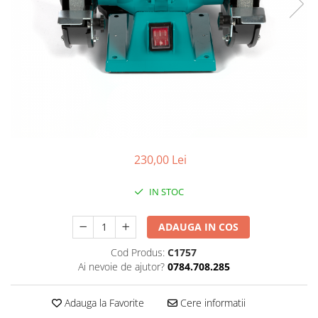
Slefuitoare electrice
Storcatoare
Accesorii Auto
Blendere
Trimmere electrice
Decoratiuni
Bormasini cu acumulator
Mixere
Mini drujbe cu acumulator
Friteuze cu aer cald
Lanterne
Cutite bucatarie
Accesorii motocoasa
Set oale
Camping
230,00 Lei
Noptiere smart
Motocoase de umar
Veioze
IN STOC
Scule electrice si unelte
Masini de tocat
Accesorii
ADAUGA IN COS
Decoratiuni Craciun
Aparate de sudura
Cod Produs:
C1757
Articole bucatarie
Pompe de stropit si atomizatoare
Ai nevoie de ajutor?
0784.708.285
Polizoare
Adauga la Favorite
Cere informatii
Pompe si hidrofoare