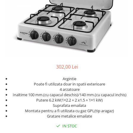
Slefuitoare electrice
Storcatoare
Accesorii Auto
Blendere
Trimmere electrice
Decoratiuni
Bormasini cu acumulator
Mixere
Mini drujbe cu acumulator
Friteuze cu aer cald
Lanterne
Cutite bucatarie
Accesorii motocoasa
Set oale
Camping
302,00 Lei
Noptiere smart
Motocoase de umar
Argintie
Veioze
Scule electrice si unelte
Poate fi utilizata doar in spatii exterioare
Masini de tocat
4 arzatoare
Accesorii
Inaltime 100 mm.(cu capacul deschis)/140 mm.(cu capacul inchis)
Decoratiuni Craciun
Putere 6.2 kW(1×2.2 + 2 x1.5 + 1×1 kW)
Aparate de sudura
Suprafata emailata
Articole bucatarie
Pompe de stropit si atomizatoare
Montata pentru a fi utilizata cu gaz GPL(tip aragaz)
Gratare metalice emailate
Polizoare
IN STOC
Pompe si hidrofoare