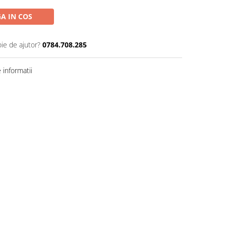
A IN COS
oie de ajutor?
0784.708.285
informatii