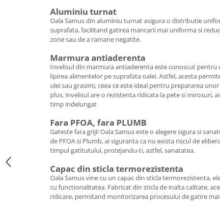
Aluminiu turnat
Oala Samus din aluminiu turnat asigura o distributie unifor
suprafata, facilitand gatirea mancarii mai uniforma si redu
zone sau de a ramane negatite.
Marmura antiaderenta
Invelisul din marmura antiaderenta este cunoscut pentru c
lipirea alimentelor pe suprafata oalei. Astfel, acesta permi
ulei sau grasimi, ceea ce este ideal pentru prepararea uno
plus, invelisul are o rezistenta ridicata la pete si mirosuri, 
timp indelungat
Fara PFOA, fara PLUMB
Gateste fara griji! Oala Samus este o alegere sigura si sanat
de PFOA si Plumb, ai siguranta ca nu exista riscul de eliber
timpul gatitutului, protejandu-ti, astfel, sanatatea.
Capac din sticla termorezistenta
Oala Samus vine cu un capac din sticla termorezistenta, e
cu functionalitatea. Fabricat din sticla de inalta calitate, ac
ridicare, permitand monitorizarea procesului de gatire mai