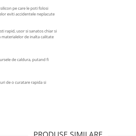
ilicon pe care le poti folosi
elor eviti accidentele neplacute
ti rapid, usor si sanatos chiar si
 materialelor de inalta calitate
ursele de caldura, putand fi
uri de o curatare rapida si
PRODUSE SIMILARE