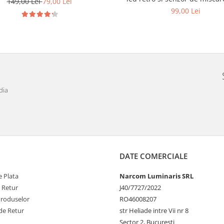
149,00 Lei
79,00 Lei
99,00 Lei
dia
DATE COMERCIALE
 Plata
Narcom Luminaris SRL
e Retur
J40/7727/2022
Produselor
RO46008207
de Retur
str Heliade intre Vii nr 8
Sector 2, Bucuresti