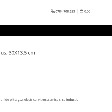
0784.708.285
0,00
mus, 30X13.5 cm
a
ri de plite: gaz, electrica, vitroceramica si cu inductie