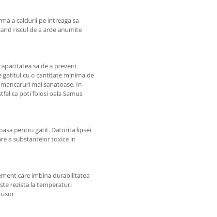
ma a caldurii pe intreaga sa
cand riscul de a arde anumite
apacitatea sa de a preveni
te gatitul cu o cantitate minima de
r mancaruri mai sanatoase. In
astfel ca poti folosi oala Samus
oasa pentru gatit. Datorita lipsei
are a substantelor toxice in
lement care imbina durabilitatea
este rezista la temperaturi
 usor