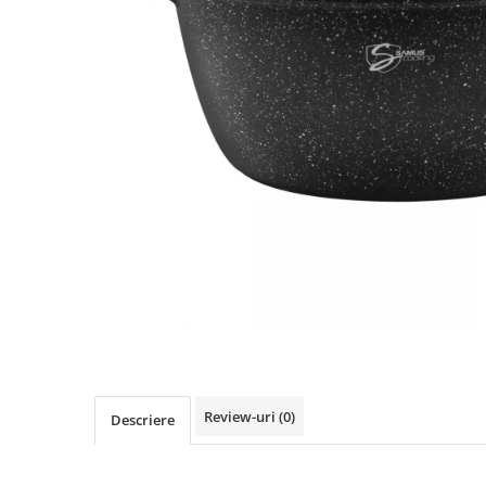
Slefuitoare electrice
Storcatoare
Accesorii Auto
Blendere
Trimmere electrice
Decoratiuni
Bormasini cu acumulator
Mixere
Mini drujbe cu acumulator
Friteuze cu aer cald
Lanterne
Cutite bucatarie
Accesorii motocoasa
Set oale
Camping
Noptiere smart
Motocoase de umar
Veioze
Scule electrice si unelte
Masini de tocat
Accesorii
Decoratiuni Craciun
Aparate de sudura
Articole bucatarie
Pompe de stropit si atomizatoare
Review-uri
(0)
Descriere
Polizoare
Pompe si hidrofoare