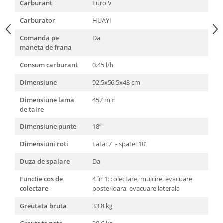
Carburant
Euro V
Carburator
HUAYI
Comanda pe
Da
maneta de frana
Consum carburant
0.45 l/h
Dimensiune
92.5x56.5x43 cm
Dimensiune lama
457 mm
de taire
Dimensiune punte
18”
Dimensiuni roti
Fata: 7” - spate: 10”
Duza de spalare
Da
Functie cos de
4 în 1: colectare, mulcire, evacuare
colectare
posterioara, evacuare laterala
Greutata bruta
33.8 kg