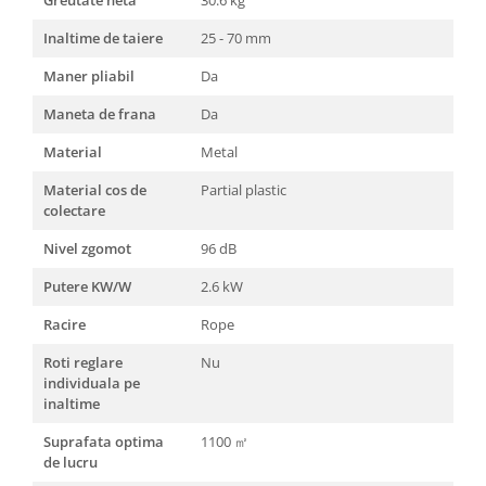
Greutate neta
30.6 kg
Inaltime de taiere
25 - 70 mm
Maner pliabil
Da
Maneta de frana
Da
Material
Metal
Material cos de
Partial plastic
colectare
Nivel zgomot
96 dB
Putere KW/W
2.6 kW
Racire
Rope
Roti reglare
Nu
individuala pe
inaltime
Suprafata optima
1100 ㎡
de lucru