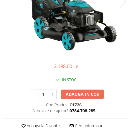
Slefuitoare electrice
Storcatoare
Accesorii Auto
Blendere
Trimmere electrice
Decoratiuni
Bormasini cu acumulator
Mixere
Mini drujbe cu acumulator
Friteuze cu aer cald
Lanterne
Cutite bucatarie
Accesorii motocoasa
Set oale
Camping
2.198,00 Lei
Noptiere smart
Motocoase de umar
Veioze
IN STOC
Scule electrice si unelte
Masini de tocat
Accesorii
ADAUGA IN COS
Decoratiuni Craciun
Aparate de sudura
Cod Produs:
C1726
Articole bucatarie
Pompe de stropit si atomizatoare
Ai nevoie de ajutor?
0784.708.285
Polizoare
Adauga la Favorite
Cere informatii
Pompe si hidrofoare