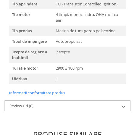
Tip aprindere
TCI (Transistor Controlled Ignition)
Tip motor
4 timpi, monocilindru, OHV racit cu
aer
Tip produs
Masina de tuns gazon pe benzina
Tipul de impingere
Autopropulsat
Trepte de reglare a
7 trepte
inaltimii
Turatie motor
2900 ± 100 rpm
UM/bax
1
Informatii conformitate produs
Review-uri
(0)
PRODUSE SIMILARE