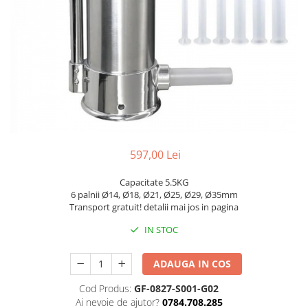
Slefuitoare electrice
Storcatoare
Accesorii Auto
Blendere
Trimmere electrice
Decoratiuni
Bormasini cu acumulator
Mixere
Mini drujbe cu acumulator
Friteuze cu aer cald
Lanterne
Cutite bucatarie
Accesorii motocoasa
Set oale
Camping
597,00 Lei
Noptiere smart
Motocoase de umar
Capacitate 5.5KG
Veioze
Scule electrice si unelte
6 palnii Ø14, Ø18, Ø21, Ø25, Ø29, Ø35mm
Masini de tocat
Transport gratuit! detalii mai jos in pagina
Accesorii
Decoratiuni Craciun
IN STOC
Aparate de sudura
Articole bucatarie
Pompe de stropit si atomizatoare
ADAUGA IN COS
Polizoare
Cod Produs:
GF-0827-S001-G02
Pompe si hidrofoare
Ai nevoie de ajutor?
0784.708.285