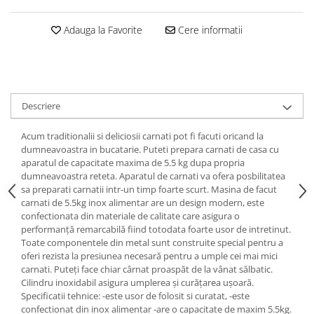
Adauga la Favorite
Cere informatii
Descriere
Acum traditionalii si deliciosii carnati pot fi facuti oricand la
dumneavoastra in bucatarie. Puteti prepara carnati de casa cu
aparatul de capacitate maxima de 5.5 kg dupa propria
dumneavoastra reteta. Aparatul de carnati va ofera posbilitatea
sa preparati carnatii intr-un timp foarte scurt. Masina de facut
carnati de 5.5kg inox alimentar are un design modern, este
confectionata din materiale de calitate care asigura o
performanță remarcabilă fiind totodata foarte usor de intretinut.
Toate componentele din metal sunt construite special pentru a
oferi rezista la presiunea necesară pentru a umple cei mai mici
carnati. Puteți face chiar cârnat proaspăt de la vânat sălbatic.
Cilindru inoxidabil asigura umplerea și curățarea ușoară.
Specificatii tehnice: -este usor de folosit si curatat, -este
confectionat din inox alimentar -are o capacitate de maxim 5.5kg.