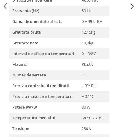
Dispozitiv intoarcere
Automat
Frecventa (Hz)
50 Hz
Gama de umiditate afisata
0 ÷ 99﹪ RH
Greutata bruta
12,15kg
Greutate neta
10,8kg
Interval de afisare a temperaturii
0 ÷ 99°C
Material
Plastic
Numar de sertare
2
Precizia controlului umiditatii
± 3% RH
Precizia masurarii temperaturii
± 0.1°C
Putere KW/W
80 W
Temperatura mediului
-20°C ÷ 70°C
Tensiune
230 V