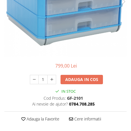
Slefuitoare electrice
Storcatoare
Accesorii Auto
Blendere
Trimmere electrice
Decoratiuni
Bormasini cu acumulator
Mixere
Mini drujbe cu acumulator
Friteuze cu aer cald
Lanterne
Cutite bucatarie
Accesorii motocoasa
Set oale
Camping
799,00 Lei
Noptiere smart
Motocoase de umar
Veioze
ADAUGA IN COS
Scule electrice si unelte
Masini de tocat
Accesorii
IN STOC
Decoratiuni Craciun
Cod Produs:
GF-2101
Aparate de sudura
Ai nevoie de ajutor?
0784.708.285
Articole bucatarie
Pompe de stropit si atomizatoare
Polizoare
Adauga la Favorite
Cere informatii
Pompe si hidrofoare