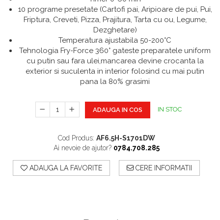
Aparate De Sudura
Articole Bucatarie
10 programe presetate (Cartofi pai, Aripioare de pui, Pui,
Friptura, Creveti, Pizza, Prajitura, Tarta cu ou, Legume,
Pompe De Stropit Si
Dezghetare)
Atomizatoare
Temperatura ajustabila 50-200°C
Polizoare
Tehnologia Fry-Force 360° gateste preparatele uniform
cu putin sau fara ulei,mancarea devine crocanta la
Pompe Si Hidrofoare
exterior si suculenta in interior folosind cu mai putin
pana la 80% grasimi
IN STOC
ADAUGA IN COS
Cod Produs:
AF6.5H-S1701DW
Ai nevoie de ajutor?
0784.708.285
ADAUGA LA FAVORITE
CERE INFORMATII