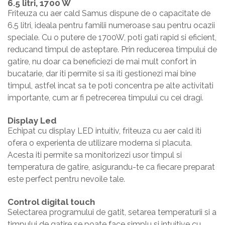
6.5 litri, 1700 W
Friteuza cu aer cald Samus dispune de o capacitate de
6.5 litri, ideala pentru familii numeroase sau pentru ocazii
speciale. Cu o putere de 1700W, poti gati rapid si eficient,
reducand timpul de asteptare. Prin reducerea timpului de
gatire, nu doar ca beneficiezi de mai mult confort in
bucatarie, dar iti permite si sa iti gestionezi mai bine
timpul, astfel incat sa te poti concentra pe alte activitati
importante, cum ar fi petrecerea timpului cu cei dragi.
Display Led
Echipat cu display LED intuitiv, friteuza cu aer cald iti
ofera o experienta de utilizare moderna si placuta.
Acesta iti permite sa monitorizezi usor timpul si
temperatura de gatire, asigurandu-te ca fiecare preparat
este perfect pentru nevoile tale.
Control digital touch
Selectarea programului de gatit, setarea temperaturii si a
timpului de gatire se poate face simplu si intuitive cu