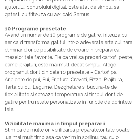
ajutorului controlului digital. Este atat de simplu sa
gatesti cu friteuza cu aer cald Samus!
10 Programe presetate
Avand un numar de 10 programe de gatire, friteuza cu
aer cald transforma gatitul intr-o adevarata arta culinara,
eliminand orice posibilitate de eroare in prepararea
meselor tale favorite. Fie ca vrei sa prepari cartofi, peste,
carne, prajituri, este mai mult decat simplu. Alege
programul dorit din cele 10 presetate – Cartofi pai,
Aripioare de pui, Pui, Friptura, Creveti, Pizza, Prajitura,
Tarta cu ou, Legume, Dezghetare si bucura-te de
flexibilitate si seteaza temperatura si timpul dorit de
gatire pentru retete personalizate in functie de dorintele
tale.
Vizibilitate maxima in timpul prepararii
Stim ca de multe ori verificarea preparatelor tale poate
lua mai mult timp asa ca venim in sprijinul tau cu o