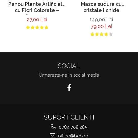
Panou Plante Artificiale
Masca sudura cu
cu Flori Colorate –
cristale lichide
60x40 cm
27,00 Lei
149,00 Lei
79,00 Lei
SOCIAL
Urmareste-ne in social media
SUPORT CLIENTI
0784.708.285
office@beb.ro