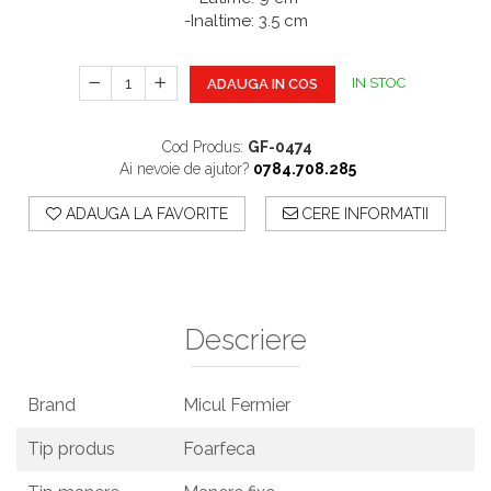
Aparate De Sudura
Articole Bucatarie
-Inaltime: 3.5 cm
Pompe De Stropit Si
Atomizatoare
IN STOC
ADAUGA IN COS
Polizoare
Cod Produs:
GF-0474
Pompe Si Hidrofoare
Ai nevoie de ajutor?
0784.708.285
ADAUGA LA FAVORITE
CERE INFORMATII
Descriere
Brand
Micul Fermier
Tip produs
Foarfeca