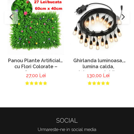
Panou Plante Artificiale
Ghirlanda luminoasa,
cu Flori Colorate –
lumina calda,
60x40 cm
interconectabila
27,00 Lei
130,00 Lei
SOCIAL
Urmareste-ne in social media