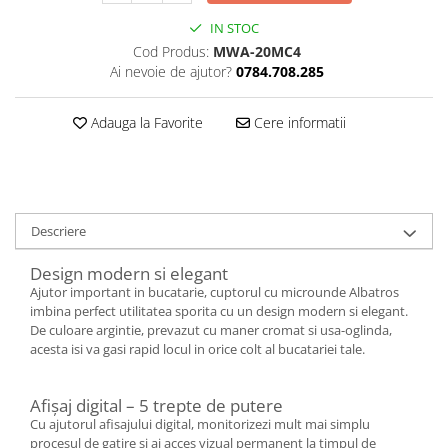
IN STOC
Cod Produs:
MWA-20MC4
Ai nevoie de ajutor?
0784.708.285
Adauga la Favorite
Cere informatii
Descriere
Design modern si elegant
Ajutor important in bucatarie, cuptorul cu microunde Albatros
imbina perfect utilitatea sporita cu un design modern si elegant.
De culoare argintie, prevazut cu maner cromat si usa-oglinda,
acesta isi va gasi rapid locul in orice colt al bucatariei tale.
Afișaj digital – 5 trepte de putere
Cu ajutorul afisajului digital, monitorizezi mult mai simplu
procesul de gatire si ai acces vizual permanent la timpul de