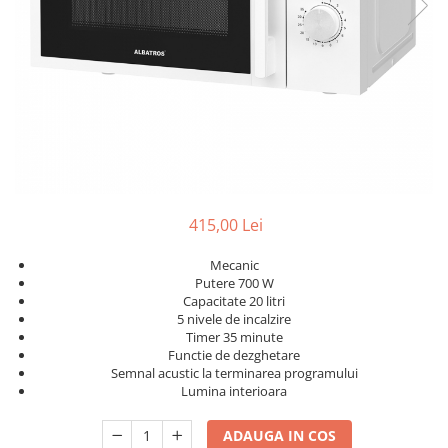
Slefuitoare electrice
Storcatoare
Accesorii Auto
Blendere
Trimmere electrice
Decoratiuni
Bormasini cu acumulator
Mixere
Mini drujbe cu acumulator
Friteuze cu aer cald
Lanterne
Cutite bucatarie
Accesorii motocoasa
Set oale
Camping
415,00 Lei
Noptiere smart
Motocoase de umar
Mecanic
Veioze
Scule electrice si unelte
Putere 700 W
Masini de tocat
Capacitate 20 litri
Accesorii
5 nivele de incalzire
Decoratiuni Craciun
Timer 35 minute
Aparate de sudura
Functie de dezghetare
Articole bucatarie
Pompe de stropit si atomizatoare
Semnal acustic la terminarea programului
Lumina interioara
Polizoare
Pompe si hidrofoare
ADAUGA IN COS