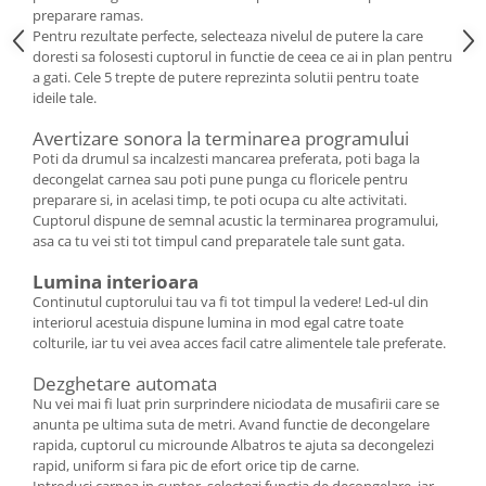
preparare ramas.
Pentru rezultate perfecte, selecteaza nivelul de putere la care
doresti sa folosesti cuptorul in functie de ceea ce ai in plan pentru
a gati. Cele 5 trepte de putere reprezinta solutii pentru toate
ideile tale.
Avertizare sonora la terminarea programului
Poti da drumul sa incalzesti mancarea preferata, poti baga la
decongelat carnea sau poti pune punga cu floricele pentru
preparare si, in acelasi timp, te poti ocupa cu alte activitati.
Cuptorul dispune de semnal acustic la terminarea programului,
asa ca tu vei sti tot timpul cand preparatele tale sunt gata.
Lumina interioara
Continutul cuptorului tau va fi tot timpul la vedere! Led-ul din
interiorul acestuia dispune lumina in mod egal catre toate
colturile, iar tu vei avea acces facil catre alimentele tale preferate.
Dezghetare automata
Nu vei mai fi luat prin surprindere niciodata de musafirii care se
anunta pe ultima suta de metri. Avand functie de decongelare
rapida, cuptorul cu microunde Albatros te ajuta sa decongelezi
rapid, uniform si fara pic de efort orice tip de carne.