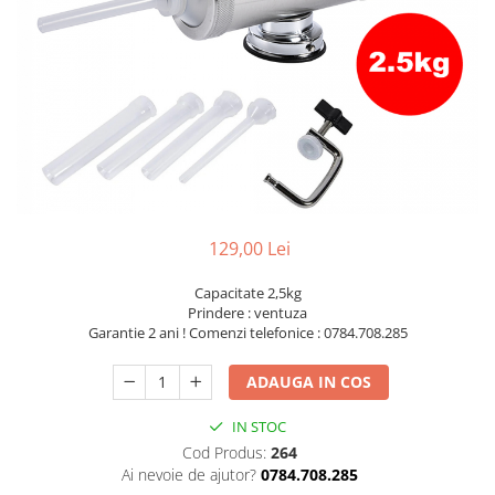
Slefuitoare electrice
Storcatoare
Accesorii Auto
Blendere
Trimmere electrice
Decoratiuni
Bormasini cu acumulator
Mixere
Mini drujbe cu acumulator
Friteuze cu aer cald
Lanterne
Cutite bucatarie
Accesorii motocoasa
Set oale
Camping
129,00 Lei
Noptiere smart
Motocoase de umar
Capacitate 2,5kg
Veioze
Scule electrice si unelte
Prindere : ventuza
Masini de tocat
Garantie 2 ani ! Comenzi telefonice : 0784.708.285
Accesorii
Decoratiuni Craciun
Aparate de sudura
ADAUGA IN COS
Articole bucatarie
Pompe de stropit si atomizatoare
IN STOC
Polizoare
Cod Produs:
264
Ai nevoie de ajutor?
0784.708.285
Pompe si hidrofoare