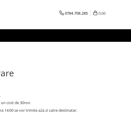
0784.708.285
0,00
rare
.
u un cost de 30ron.
ra 14:00 se vor trimite a2a zi catre destinatar.