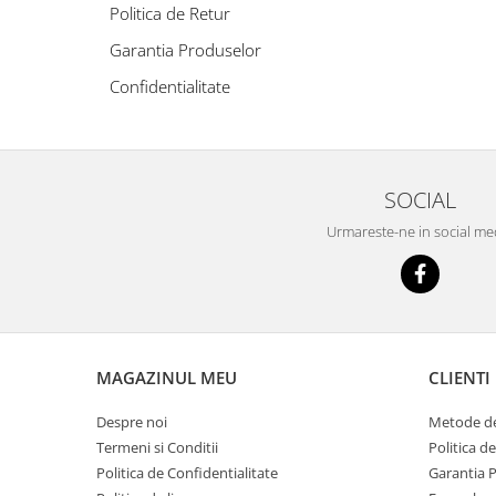
Slefuitoare electrice
Politica de Retur
Storcatoare
Accesorii Auto
Garantia Produselor
Blendere
Trimmere electrice
Confidentialitate
Decoratiuni
Bormasini cu acumulator
Mixere
Mini drujbe cu acumulator
Friteuze cu aer cald
Lanterne
Cutite bucatarie
SOCIAL
Accesorii motocoasa
Set oale
Urmareste-ne in social me
Camping
Noptiere smart
Motocoase de umar
Veioze
Scule electrice si unelte
Masini de tocat
Accesorii
Decoratiuni Craciun
MAGAZINUL MEU
CLIENTI
Aparate de sudura
Articole bucatarie
Pompe de stropit si atomizatoare
Despre noi
Metode de
Polizoare
Termeni si Conditii
Politica d
Politica de Confidentialitate
Garantia 
Pompe si hidrofoare