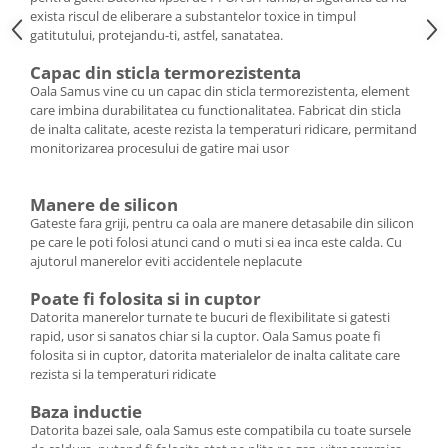
exista riscul de eliberare a substantelor toxice in timpul
gatitutului, protejandu-ti, astfel, sanatatea.
Capac din sticla termorezistenta
Oala Samus vine cu un capac din sticla termorezistenta, element
care imbina durabilitatea cu functionalitatea. Fabricat din sticla
de inalta calitate, aceste rezista la temperaturi ridicare, permitand
monitorizarea procesului de gatire mai usor
Manere de silicon
Gateste fara griji, pentru ca oala are manere detasabile din silicon
pe care le poti folosi atunci cand o muti si ea inca este calda. Cu
ajutorul manerelor eviti accidentele neplacute
Poate fi folosita si in cuptor
Datorita manerelor turnate te bucuri de flexibilitate si gatesti
rapid, usor si sanatos chiar si la cuptor. Oala Samus poate fi
folosita si in cuptor, datorita materialelor de inalta calitate care
rezista si la temperaturi ridicate
Baza inductie
Datorita bazei sale, oala Samus este compatibila cu toate sursele