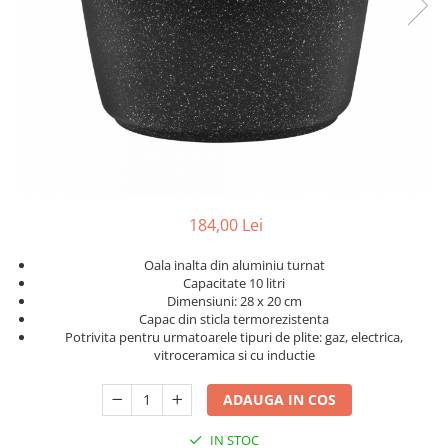
Slefuitoare electrice
Storcatoare
Accesorii Auto
Blendere
Trimmere electrice
Decoratiuni
Bormasini cu acumulator
Mixere
Mini drujbe cu acumulator
Friteuze cu aer cald
Lanterne
Cutite bucatarie
Accesorii motocoasa
Set oale
Camping
184,00 Lei
Noptiere smart
Motocoase de umar
Oala inalta din aluminiu turnat
Veioze
Scule electrice si unelte
Capacitate 10 litri
Masini de tocat
Dimensiuni: 28 x 20 cm
Accesorii
Capac din sticla termorezistenta
Decoratiuni Craciun
Potrivita pentru urmatoarele tipuri de plite: gaz, electrica,
Aparate de sudura
vitroceramica si cu inductie
Articole bucatarie
Pompe de stropit si atomizatoare
ADAUGA IN COS
Polizoare
Pompe si hidrofoare
IN STOC