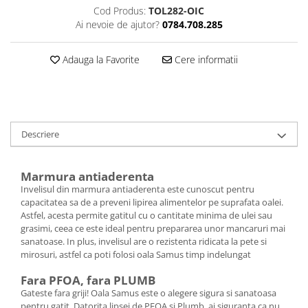
Cod Produs:
TOL282-OIC
Ai nevoie de ajutor?
0784.708.285
Adauga la Favorite
Cere informatii
Descriere
Marmura antiaderenta
Invelisul din marmura antiaderenta este cunoscut pentru
capacitatea sa de a preveni lipirea alimentelor pe suprafata oalei.
Astfel, acesta permite gatitul cu o cantitate minima de ulei sau
grasimi, ceea ce este ideal pentru prepararea unor mancaruri mai
sanatoase. In plus, invelisul are o rezistenta ridicata la pete si
mirosuri, astfel ca poti folosi oala Samus timp indelungat
Fara PFOA, fara PLUMB
Gateste fara griji! Oala Samus este o alegere sigura si sanatoasa
pentru gatit. Datorita lipsei de PFOA si Plumb, ai siguranta ca nu