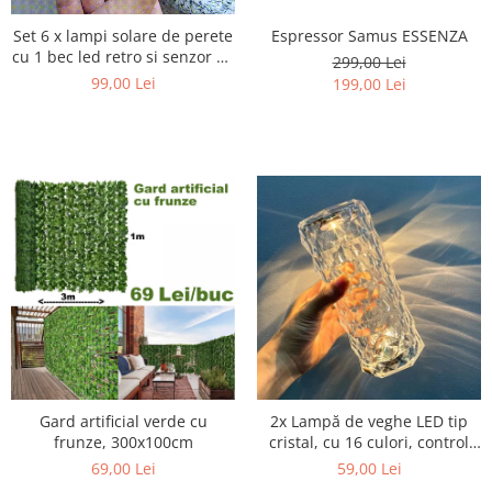
Set 6 x lampi solare de perete
Espressor Samus ESSENZA
cu 1 bec led retro si senzor de
299,00 Lei
miscare - LED
99,00 Lei
199,00 Lei
Gard artificial verde cu
2x Lampă de veghe LED tip
frunze, 300x100cm
cristal, cu 16 culori, control
tactil si telecomandă
69,00 Lei
59,00 Lei