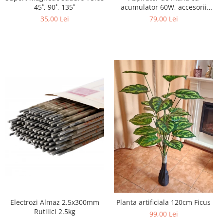
acumulator 60W, accesorii
45˚, 90˚, 135˚
incluse, suflanta
79,00 Lei
35,00 Lei
Electrozi Almaz 2.5x300mm
Planta artificiala 120cm Ficus
Rutilici 2.5kg
99,00 Lei