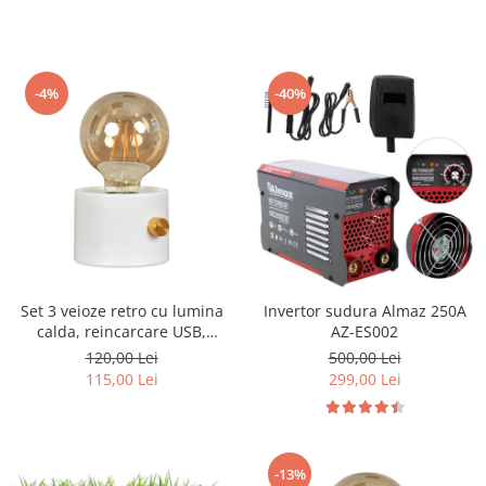
-4%
-40%
Set 3 veioze retro cu lumina
Invertor sudura Almaz 250A
calda, reincarcare USB,
AZ-ES002
intensitate reglabila
120,00 Lei
500,00 Lei
115,00 Lei
299,00 Lei
-13%