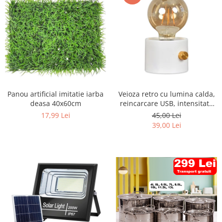
Panou artificial imitatie iarba
Veioza retro cu lumina calda,
deasa 40x60cm
reincarcare USB, intensitate
reglabila
17,99 Lei
45,00 Lei
39,00 Lei