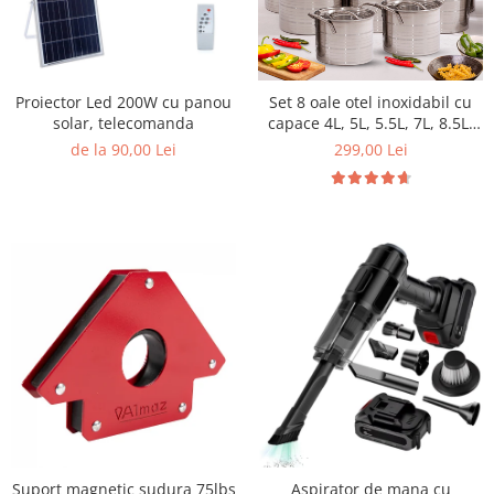
Proiector Led 200W cu panou
Set 8 oale otel inoxidabil cu
solar, telecomanda
capace 4L, 5L, 5.5L, 7L, 8.5L,
10L, 11L, 13L
de la 90,00 Lei
299,00 Lei
Aspirator de mana cu
Suport magnetic sudura 75lbs