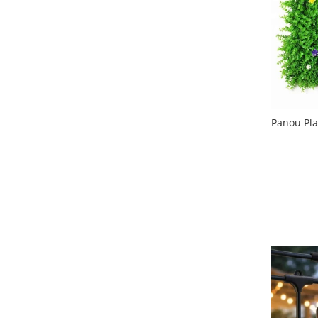
Slefuitoare electrice
Storcatoare
Accesorii Auto
Blendere
Trimmere electrice
Decoratiuni
Bormasini cu acumulator
Mixere
Mini drujbe cu acumulator
Friteuze cu aer cald
Lanterne
Panou Plan
Cutite bucatarie
Accesorii motocoasa
Set oale
Camping
Noptiere smart
Motocoase de umar
Veioze
Scule electrice si unelte
Masini de tocat
Accesorii
Decoratiuni Craciun
Aparate de sudura
Articole bucatarie
Pompe de stropit si atomizatoare
Polizoare
Pompe si hidrofoare