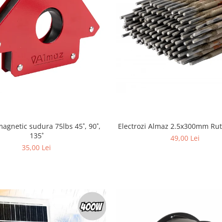
agnetic sudura 75lbs 45˚, 90˚,
Electrozi Almaz 2.5x300mm Ruti
135˚
49,00 Lei
35,00 Lei