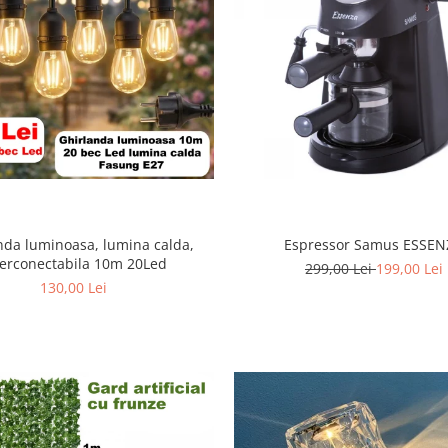
nda luminoasa, lumina calda,
Espressor Samus ESSEN
terconectabila 10m 20Led
299,00 Lei
199,00 Lei
130,00 Lei