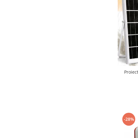
Proiec
-28%