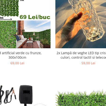
 artificial verde cu frunze,
2x Lampă de veghe LED tip crist
300x100cm
culori, control tactil si tele
69,00 Lei
59,00 Lei