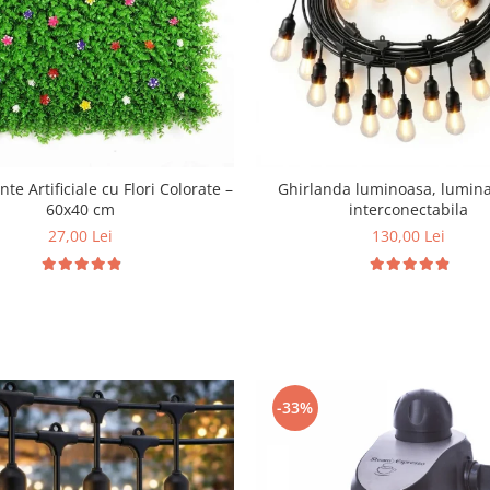
te Artificiale cu Flori Colorate –
Ghirlanda luminoasa, lumina
60x40 cm
interconectabila
27,00 Lei
130,00 Lei
-33%