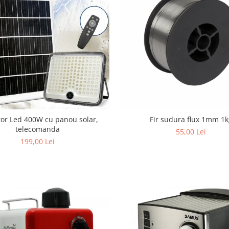
tor Led 400W cu panou solar,
Fir sudura flux 1mm 1k
telecomanda
55,00 Lei
199,00 Lei