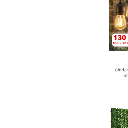
Ghirla
in