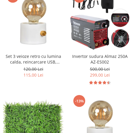
Set 3 veioze retro cu lumina
Invertor sudura Almaz 250A
calda, reincarcare USB,
AZ-ES002
intensitate reglabila
120,00 Lei
500,00 Lei
115,00 Lei
299,00 Lei
-13%