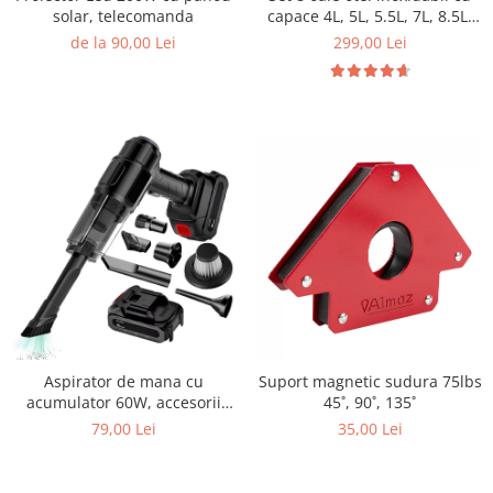
solar, telecomanda
capace 4L, 5L, 5.5L, 7L, 8.5L,
10L, 11L, 13L
de la 90,00 Lei
299,00 Lei
Aspirator de mana cu
Suport magnetic sudura 75lbs
acumulator 60W, accesorii
45˚, 90˚, 135˚
incluse, suflanta
79,00 Lei
35,00 Lei