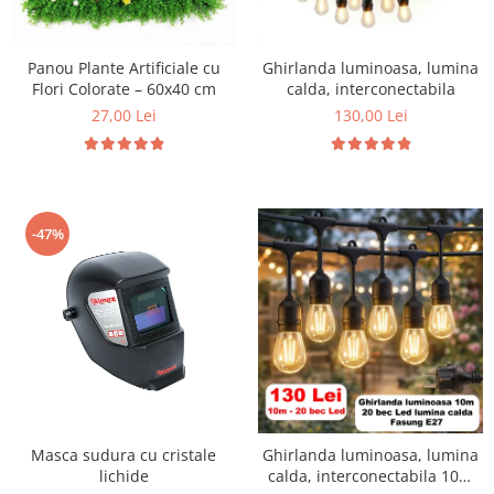
Slefuitoare electrice
Storcatoare
Accesorii Auto
Blendere
Panou Plante Artificiale cu
Ghirlanda luminoasa, lumina
Trimmere electrice
Flori Colorate – 60x40 cm
calda, interconectabila
Decoratiuni
Bormasini cu acumulator
27,00 Lei
130,00 Lei
Mixere
Mini drujbe cu acumulator
Friteuze cu aer cald
Lanterne
Cutite bucatarie
Accesorii motocoasa
Set oale
-47%
Camping
Noptiere smart
Motocoase de umar
Veioze
Scule electrice si unelte
Masini de tocat
Accesorii
Decoratiuni Craciun
Aparate de sudura
Articole bucatarie
Pompe de stropit si atomizatoare
Polizoare
Masca sudura cu cristale
Ghirlanda luminoasa, lumina
lichide
calda, interconectabila 10m
Pompe si hidrofoare