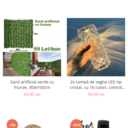
Gard artificial verde cu
2x Lampă de veghe LED tip
frunze, 300x100cm
cristal, cu 16 culori, control
tactil si telecomandă
69,00 Lei
59,00 Lei
-4%
-40%