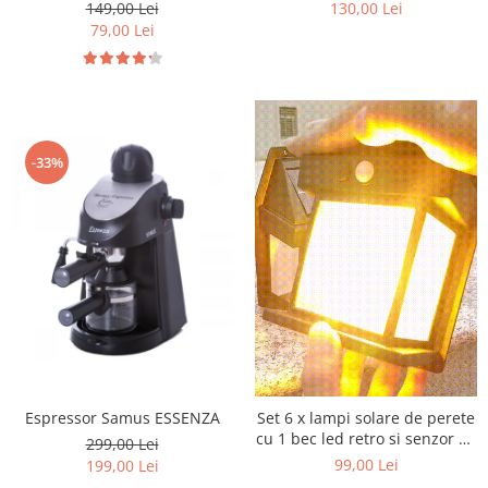
20Led
149,00 Lei
130,00 Lei
79,00 Lei
-33%
Espressor Samus ESSENZA
Set 6 x lampi solare de perete
cu 1 bec led retro si senzor de
299,00 Lei
miscare - LED
99,00 Lei
199,00 Lei