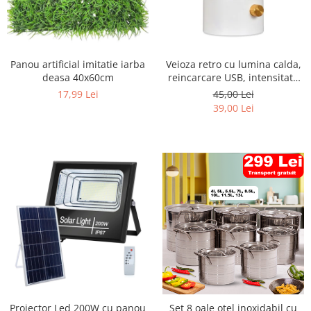
Panou artificial imitatie iarba
Veioza retro cu lumina calda,
deasa 40x60cm
reincarcare USB, intensitate
reglabila
17,99 Lei
45,00 Lei
39,00 Lei
Proiector Led 200W cu panou
Set 8 oale otel inoxidabil cu