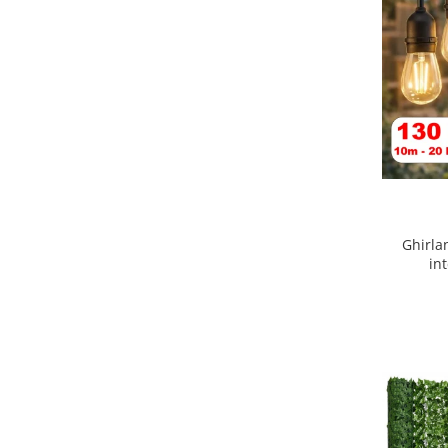
Ghirla
in