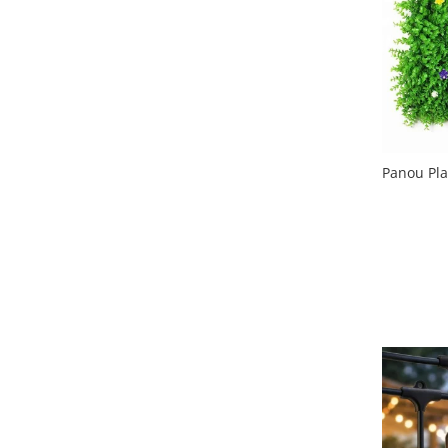
Slefuitoare electrice
Storcatoare
Accesorii Auto
Blendere
Trimmere electrice
Decoratiuni
Bormasini cu acumulator
Mixere
Mini drujbe cu acumulator
Friteuze cu aer cald
Lanterne
Panou Plan
Cutite bucatarie
Accesorii motocoasa
Set oale
Camping
Noptiere smart
Motocoase de umar
Veioze
Scule electrice si unelte
Masini de tocat
Accesorii
Decoratiuni Craciun
Aparate de sudura
Articole bucatarie
Pompe de stropit si atomizatoare
Polizoare
Pompe si hidrofoare