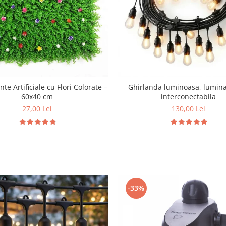
te Artificiale cu Flori Colorate –
Ghirlanda luminoasa, lumina
60x40 cm
interconectabila
27,00 Lei
130,00 Lei
-33%