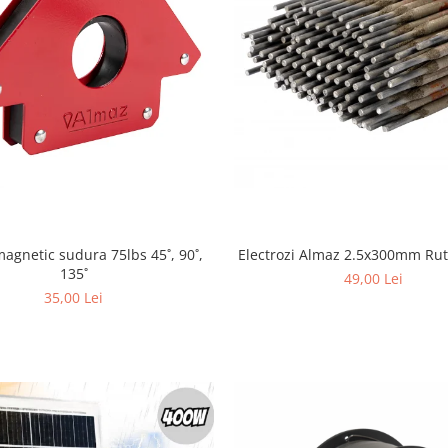
agnetic sudura 75lbs 45˚, 90˚,
Electrozi Almaz 2.5x300mm Ruti
135˚
49,00 Lei
35,00 Lei