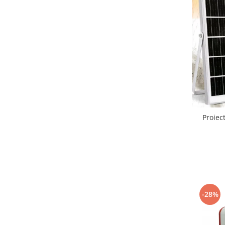
Proiec
-28%