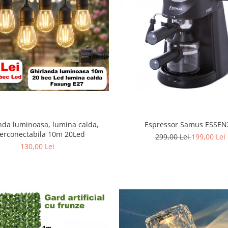
nda luminoasa, lumina calda,
Espressor Samus ESSEN
terconectabila 10m 20Led
299,00 Lei
199,00 Lei
130,00 Lei