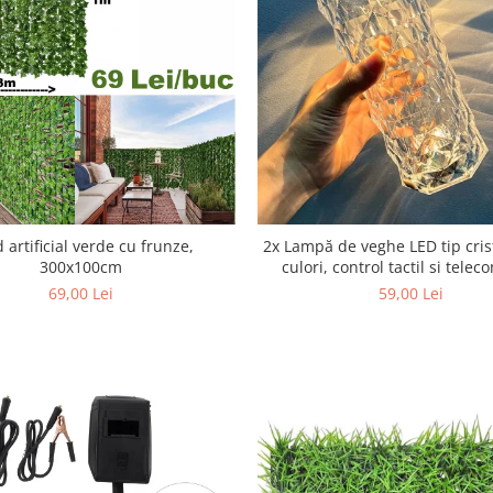
 artificial verde cu frunze,
2x Lampă de veghe LED tip crist
300x100cm
culori, control tactil si tele
69,00 Lei
59,00 Lei