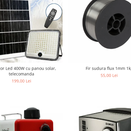
tor Led 400W cu panou solar,
Fir sudura flux 1mm 1k
telecomanda
55,00 Lei
199,00 Lei