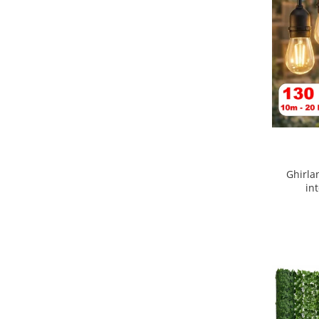
Ghirla
in