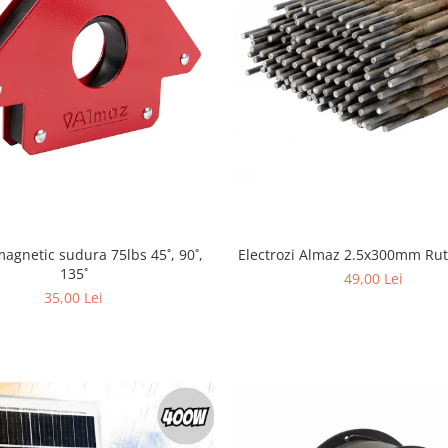
agnetic sudura 75lbs 45˚, 90˚,
Electrozi Almaz 2.5x300mm Ruti
135˚
49,00 Lei
35,00 Lei