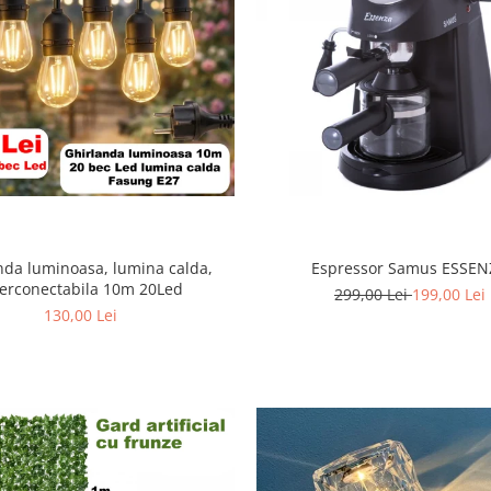
nda luminoasa, lumina calda,
Espressor Samus ESSEN
terconectabila 10m 20Led
299,00 Lei
199,00 Lei
130,00 Lei