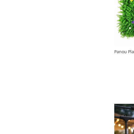
Slefuitoare electrice
Storcatoare
Accesorii Auto
Blendere
Trimmere electrice
Decoratiuni
Bormasini cu acumulator
Mixere
Mini drujbe cu acumulator
Friteuze cu aer cald
Lanterne
Panou Plan
Cutite bucatarie
Accesorii motocoasa
Set oale
Camping
Noptiere smart
Motocoase de umar
Veioze
Scule electrice si unelte
Masini de tocat
Accesorii
Decoratiuni Craciun
Aparate de sudura
Articole bucatarie
Pompe de stropit si atomizatoare
Polizoare
Pompe si hidrofoare