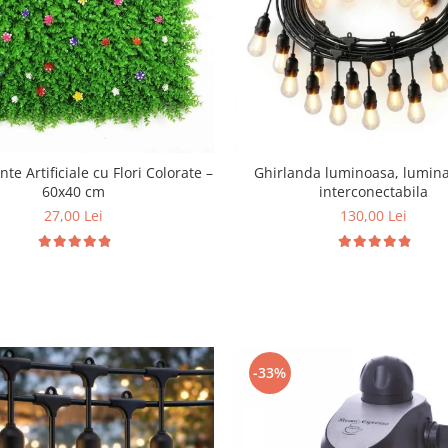
te Artificiale cu Flori Colorate –
Ghirlanda luminoasa, lumina
60x40 cm
interconectabila
27,00 Lei
130,00 Lei
-33%