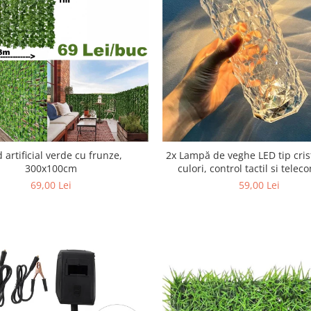
 artificial verde cu frunze,
2x Lampă de veghe LED tip crist
300x100cm
culori, control tactil si tele
69,00 Lei
59,00 Lei