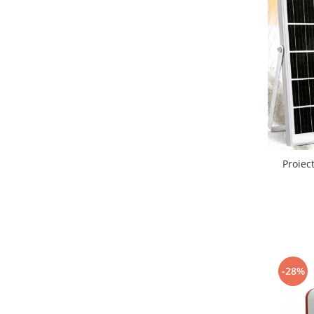
Proiec
-28%