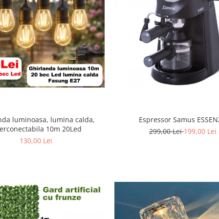
nda luminoasa, lumina calda,
Espressor Samus ESSEN
terconectabila 10m 20Led
299,00 Lei
199,00 Lei
130,00 Lei