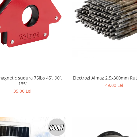
agnetic sudura 75lbs 45˚, 90˚,
Electrozi Almaz 2.5x300mm Ruti
135˚
49,00 Lei
35,00 Lei