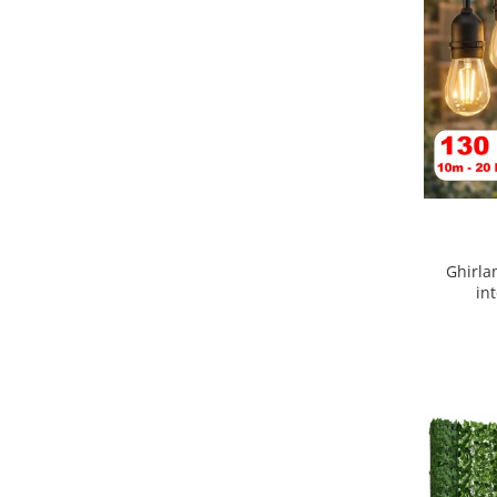
Ghirla
in