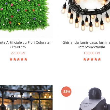
te Artificiale cu Flori Colorate –
Ghirlanda luminoasa, lumina
60x40 cm
interconectabila
27,00 Lei
130,00 Lei
-33%