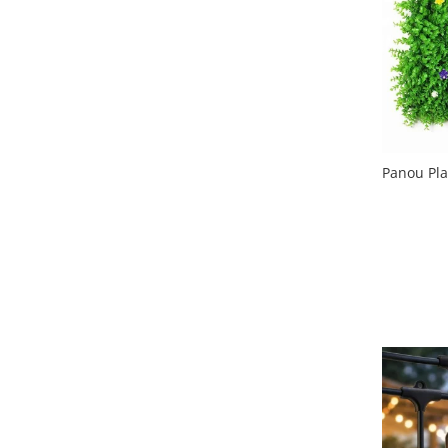
Slefuitoare electrice
Storcatoare
Accesorii Auto
Blendere
Trimmere electrice
Decoratiuni
Bormasini cu acumulator
Mixere
Mini drujbe cu acumulator
Friteuze cu aer cald
Lanterne
Panou Plan
Cutite bucatarie
Accesorii motocoasa
Set oale
Camping
Noptiere smart
Motocoase de umar
Veioze
Scule electrice si unelte
Masini de tocat
Accesorii
Decoratiuni Craciun
Aparate de sudura
Articole bucatarie
Pompe de stropit si atomizatoare
Polizoare
Pompe si hidrofoare