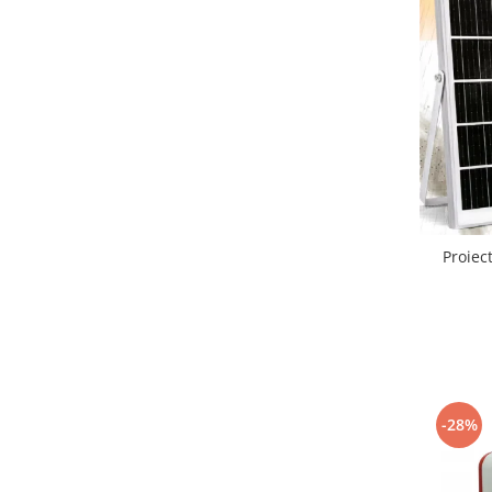
Proiec
-28%