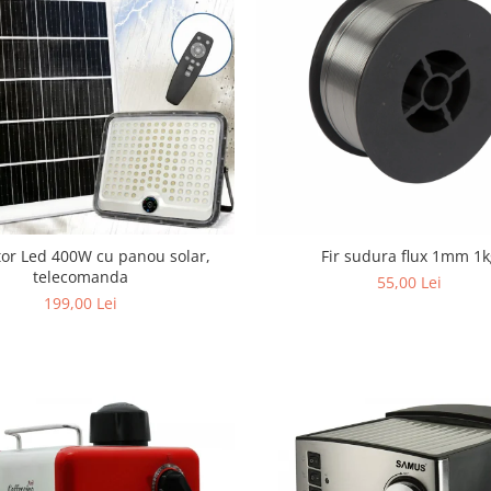
tor Led 400W cu panou solar,
Fir sudura flux 1mm 1k
telecomanda
55,00 Lei
199,00 Lei