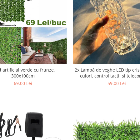
 artificial verde cu frunze,
2x Lampă de veghe LED tip crist
300x100cm
culori, control tactil si tele
69,00 Lei
59,00 Lei