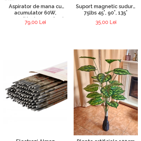
Aspirator de mana cu
Suport magnetic sudura
acumulator 60W,
75lbs 45˚, 90˚, 135˚
accesorii incluse, suflanta
79,00 Lei
35,00 Lei