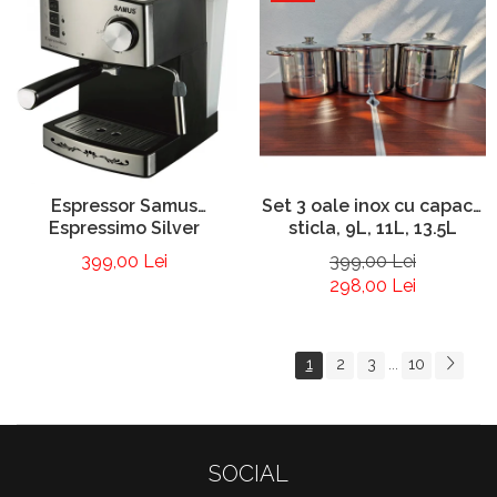
Espressor Samus
Set 3 oale inox cu capace
Espressimo Silver
sticla, 9L, 11L, 13.5L
399,00 Lei
399,00 Lei
298,00 Lei
1
2
3
10
...
SOCIAL