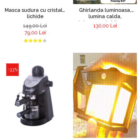
Aparate De Sudura
Articole Bucatarie
Masca sudura cu cristale
Ghirlanda luminoasa,
Pompe De Stropit Si
lichide
lumina calda,
Atomizatoare
interconectabila 10m
149,00 Lei
130,00 Lei
20Led
Polizoare
79,00 Lei
Pompe Si Hidrofoare
-33%