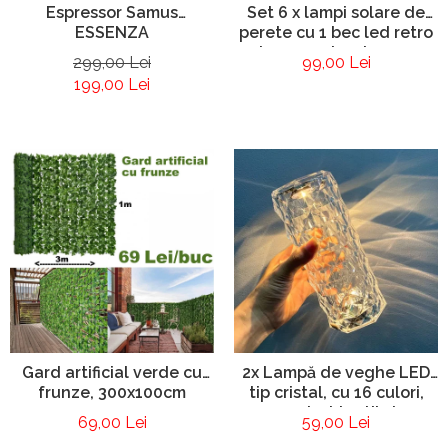
Espressor Samus
Set 6 x lampi solare de
ESSENZA
perete cu 1 bec led retro
si senzor de miscare -
299,00 Lei
99,00 Lei
LED
199,00 Lei
Gard artificial verde cu
2x Lampă de veghe LED
frunze, 300x100cm
tip cristal, cu 16 culori,
control tactil si
69,00 Lei
59,00 Lei
telecomandă