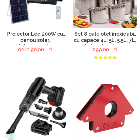
Proiector Led 200W cu
Set 8 oale otel inoxidabil
panou solar,
cu capace 4L, 5L, 5.5L, 7L,
telecomanda
8.5L, 10L, 11L, 13L
de la 90,00 Lei
299,00 Lei