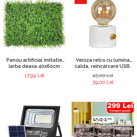
Panou artificial imitatie
Veioza retro cu lumina
iarba deasa 40x60cm
calda, reincarcare USB,
intensitate reglabila
17,99 Lei
45,00 Lei
39,00 Lei