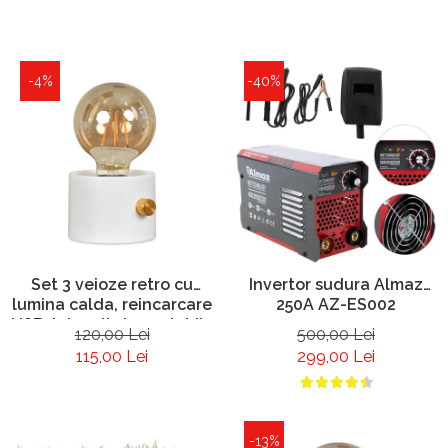
-4%
-40%
Set 3 veioze retro cu
Invertor sudura Almaz
lumina calda, reincarcare
250A AZ-ES002
USB, intensitate reglabila
120,00 Lei
500,00 Lei
115,00 Lei
299,00 Lei
-13%