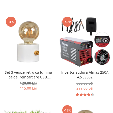
-4%
-40%
Set 3 veioze retro cu lumina
Invertor sudura Almaz 250A
calda, reincarcare USB,
AZ-ES002
intensitate reglabila
120,00 Lei
500,00 Lei
115,00 Lei
299,00 Lei
-13%