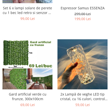
Set 6 x lampi solare de perete
Espressor Samus ESSENZA
cu 1 bec led retro si senzor de
299,00 Lei
miscare - LED
99,00 Lei
199,00 Lei
Gard artificial verde cu
2x Lampă de veghe LED tip
frunze, 300x100cm
cristal, cu 16 culori, control
tactil si telecomandă
69,00 Lei
59,00 Lei