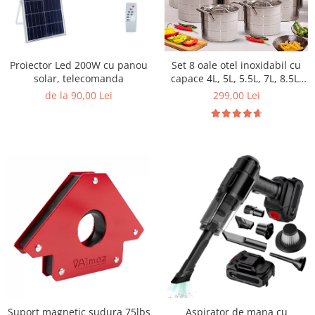
Proiector Led 200W cu panou
Set 8 oale otel inoxidabil cu
solar, telecomanda
capace 4L, 5L, 5.5L, 7L, 8.5L,
10L, 11L, 13L
de la 90,00 Lei
299,00 Lei
Aspirator de mana cu
Suport magnetic sudura 75lbs