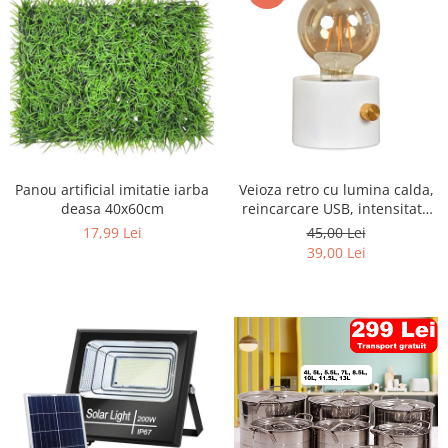
Panou artificial imitatie iarba
Veioza retro cu lumina calda,
deasa 40x60cm
reincarcare USB, intensitate
reglabila
17,99 Lei
45,00 Lei
39,00 Lei