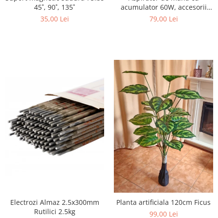
acumulator 60W, accesorii
45˚, 90˚, 135˚
incluse, suflanta
79,00 Lei
35,00 Lei
Electrozi Almaz 2.5x300mm
Planta artificiala 120cm Ficus
Rutilici 2.5kg
99,00 Lei