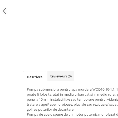
Review-uri
(0)
Descriere
Pompa submersibila pentru apa murdara WQD10-10-1.1, 1
poate fi folosita, atat in mediu urban cat si in mediu rural
pana la 15m in instalatii fixe sau temporare pentru: vidanjar
tratare a apei/ ape noroioase, pluviale sau reziduale/ scoat
golirea puturilor de decantare.
Pompa de apa dispune de un motor puternic monofazat d