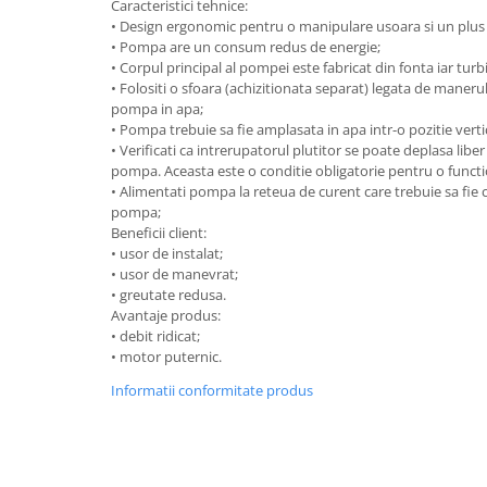
Caracteristici tehnice:
• Design ergonomic pentru o manipulare usoara si un plus 
• Pompa are un consum redus de energie;
• Corpul principal al pompei este fabricat din fonta iar turb
• Folositi o sfoara (achizitionata separat) legata de mane
pompa in apa;
• Pompa trebuie sa fie amplasata in apa intr-o pozitie vertic
• Verificati ca intrerupatorul plutitor se poate deplasa libe
pompa. Aceasta este o conditie obligatorie pentru o funct
• Alimentati pompa la reteua de curent care trebuie sa fie 
pompa;
Beneficii client:
• usor de instalat;
• usor de manevrat;
• greutate redusa.
Avantaje produs:
• debit ridicat;
• motor puternic.
Informatii conformitate produs