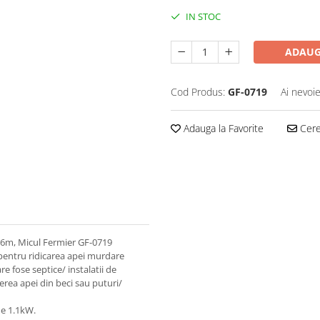
IN STOC
ADAUG
Cod Produs:
GF-0719
Ai nevoie
Adauga la Favorite
Cere 
6m, Micul Fermier GF-0719
, pentru ridicarea apei murdare
e fose septice/ instalatii de
erea apei din beci sau puturi/
e 1.1kW.