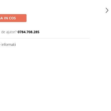
A IN COS
 de ajutor?
0784.708.285
informatii