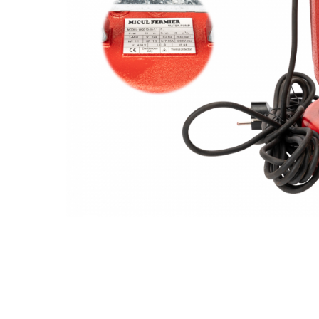
Slefuitoare electrice
Storcatoare
Accesorii Auto
Blendere
Trimmere electrice
Decoratiuni
Bormasini cu acumulator
Mixere
Mini drujbe cu acumulator
Friteuze cu aer cald
Lanterne
Cutite bucatarie
Accesorii motocoasa
Set oale
Camping
Noptiere smart
Motocoase de umar
Veioze
Scule electrice si unelte
Masini de tocat
Accesorii
Decoratiuni Craciun
Aparate de sudura
Articole bucatarie
Pompe de stropit si atomizatoare
Polizoare
Pompe si hidrofoare