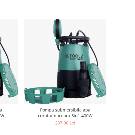
Pompa a
a
Pompa submersibila apa
0W
curata/murdara 3in1 400W
237,00 Lei