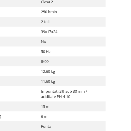
Clasa 2
250 l/min
2 toli
39x17x24
Nu
50 Hz
IK09
12.60 kg
11.60 kg
Impuritati 2% sub 30 mm /
aciditate PH 4-10
15 m
)
6 m
Fonta