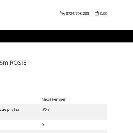
0784.708.285
0,00
16m ROSIE
Micul Fermier
tie praf si
IPX8
B