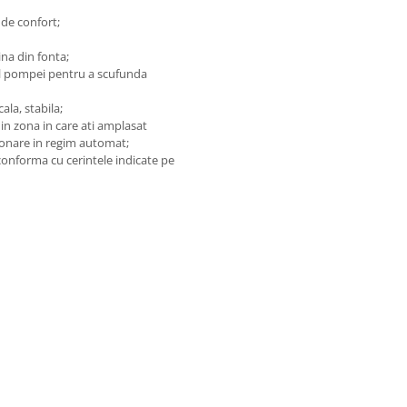
de confort;
ina din fonta;
rul pompei pentru a scufunda
ala, stabila;
r in zona in care ati amplasat
ionare in regim automat;
conforma cu cerintele indicate pe