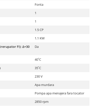
Fonta
1
1
1.5 CP
1.1 KW
trerupator FI): Δ=30
Da
40˚C
)
35˚C
230 V
Apa murdara
Pompa apa menajera fara tocator
2850 rpm