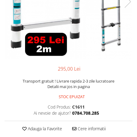
Slefuitoare electrice
Storcatoare
Accesorii Auto
Blendere
Trimmere electrice
Decoratiuni
Bormasini cu acumulator
Mixere
Mini drujbe cu acumulator
Friteuze cu aer cald
Lanterne
Cutite bucatarie
Accesorii motocoasa
Set oale
Camping
295,00 Lei
Noptiere smart
Motocoase de umar
Transport gratuit ! Livrare rapida 2-3 zile lucratoare
Veioze
Scule electrice si unelte
Detalii mai jos in pagina
Masini de tocat
Accesorii
STOC EPUIZAT
Decoratiuni Craciun
Aparate de sudura
Cod Produs:
C1611
Articole bucatarie
Ai nevoie de ajutor?
0784.708.285
Pompe de stropit si atomizatoare
Polizoare
Adauga la Favorite
Cere informatii
Pompe si hidrofoare