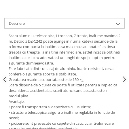
Descriere
Scara aluminiu, telescopica,1 tronson, 7 trepte, inaltime maxima 2
m, Detoolz DZ-C242 poate ajunge in numai cateva secunde de la
o forma compacta la inaltimea sa maxima, sau poate fi extinsa
treapta cu treapta, la inaltimi intermediare, astfel incat sa obtineti
inaltimea de lucru adecvata si un unghi de sprijin optim pentru
siguranta dumneavoastra.
Este fabricata dintr-un aliaj de aluminiu, foarte rezistent, ce va
confera o siguranta sporita si stabilitate.
Greutatea maxima suportata este de 150 kg.
Scara dispune de o curea ce poate fi utilizata pentru a impiedica
deschiderea accidentala a scarii atunci cand aceasta este in
modul pliat.
Avantaje:
• poate fi transportata si depozitata cu usurinta;
• structura telescopica asigura o inaltime reglabila in functie de
nevoi;
• picioare sunt prevazute cu capete din cauciuc anti-alunecare;
• curea impotriva deschiderii accidentale.